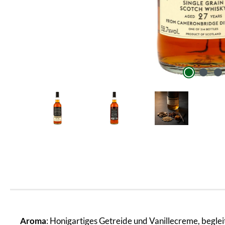
Aroma
: Honigartiges Getreide und Vanillecreme, begl