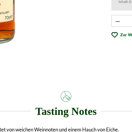
Inhalt:
0
Produk
Zur W
Tasting Notes
eitet von weichen Weinnoten und einem Hauch von Eiche.