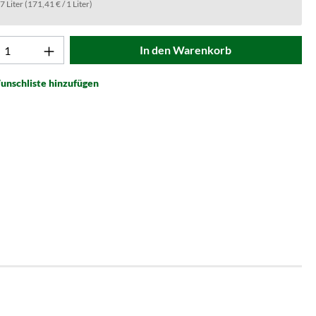
.7 Liter
(171,41 € / 1 Liter)
t Anzahl: Gib den gewünschten Wert ein od
In den Warenkorb
unschliste hinzufügen