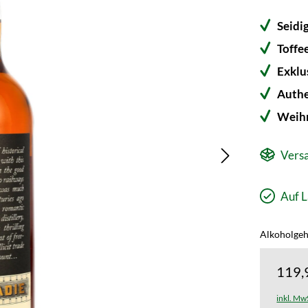
Seidi
Toffe
Exklu
Authe
Weihn
Versa
Auf L
Alkoholgeha
119,
inkl. Mw