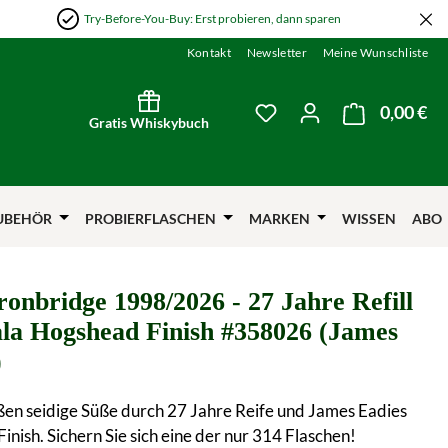
Try-Before-You-Buy: Erst probieren, dann sparen
Kontakt
Newsletter
Meine Wunschliste
0,00 €
Wa
Du hast 0 Produkte auf
Gratis Whiskybuch
UBEHÖR
PROBIERFLASCHEN
MARKEN
WISSEN
ABO
onbridge 1998/2026 - 27 Jahre Refill
la Hogshead Finish #358026 (James
)
ßen seidige Süße durch 27 Jahre Reife und James Eadies
inish. Sichern Sie sich eine der nur 314 Flaschen!