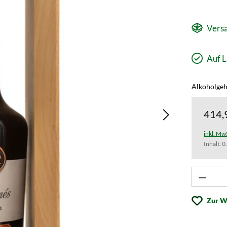
Versa
Auf L
Alkoholgeh
414,
inkl. Mw
Inhalt:
0
Produk
Zur W