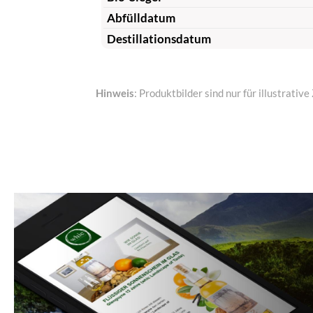
Abfülldatum
Destillationsdatum
Hinweis
: Produktbilder sind nur für illustrat