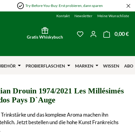
Try-Before-You-Buy: Erst probieren, dann sparen
Kontakt
Newsletter
Meine Wunschliste
0,00 €
Wa
Du hast 0 Produkte auf
Gratis Whiskybuch
UBEHÖR
PROBIERFLASCHEN
MARKEN
WISSEN
ABO
tian Drouin 1974/2021 Les Millésimés
dos Pays D`Auge
e Trinkstärke und das komplexe Aroma machen ihn
ehlich. Jetzt bestellen und die hohe Kunst Frankreichs
.