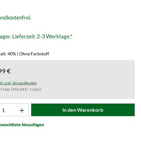
ndkostenfrei.
ager. Lieferzeit: 2-3 Werktage.*
alt: 40% | Ohne Farbstoff
99 €
St. zzgl. Versandkosten
.7 Liter
(592,84 € / 1 Liter)
t Anzahl: Gib den gewünschten Wert ein od
In den Warenkorb
unschliste hinzufügen