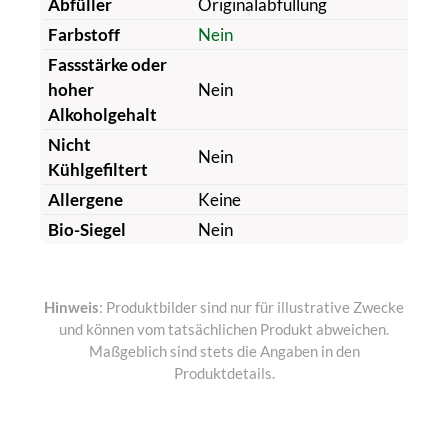
Abfüller
Originalabfüllung
Farbstoff
Nein
Fassstärke oder
hoher
Nein
Alkoholgehalt
Nicht
Nein
Kühlgefiltert
Allergene
Keine
Bio-Siegel
Nein
Hinweis
: Produktbilder sind nur für illustrative Zwecke
und können vom tatsächlichen Produkt abweichen.
Maßgeblich sind stets die Angaben in den
Produktdetails.