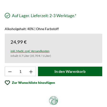
Auf Lager. Lieferzeit: 2-3 Werktage.*
Alkoholgehalt: 40% | Ohne Farbstoff
24,99 €
inkl. MwSt. zzgl. Versandkosten
Inhalt:
0.7 Liter
(35,70 € / 1 Liter)
Produkt Anzahl: Gib den gewünschten Wert ei
In den Warenkorb
Zur Wunschliste hinzufügen