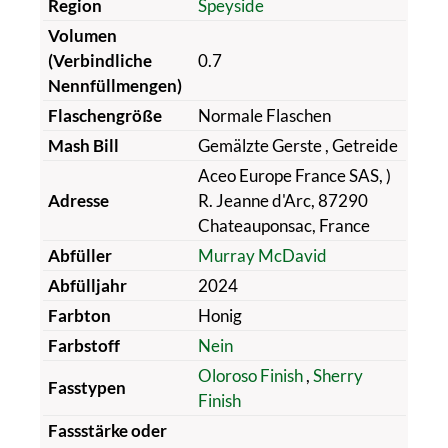
Region
Speyside
Volumen
(Verbindliche
0.7
Nennfüllmengen)
Flaschengröße
Normale Flaschen
Mash Bill
Gemälzte Gerste
, Getreide
Aceo Europe France SAS, )
Adresse
R. Jeanne d'Arc, 87290
Chateauponsac, France
Abfüller
Murray McDavid
Abfülljahr
2024
Farbton
Honig
Farbstoff
Nein
Oloroso Finish
,
Sherry
Fasstypen
Finish
Fassstärke oder