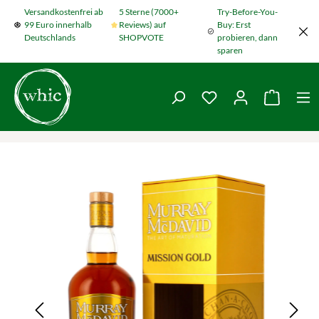
Versandkostenfrei ab
5 Sterne (7000+
Try-Before-You-
Zum Hauptinhalt springen
99 Euro innerhalb
Reviews) auf
Buy: Erst
Deutschlands
SHOPVOTE
probieren, dann
sparen
Du hast 0 Produkte
Warenko
Bildergalerie überspringen