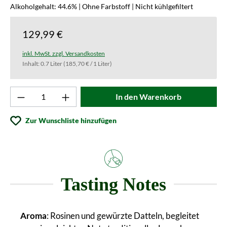
Alkoholgehalt: 44.6% | Ohne Farbstoff | Nicht kühlgefiltert
129,99 €
inkl. MwSt. zzgl. Versandkosten
Inhalt:
0.7 Liter
(185,70 € / 1 Liter)
Produkt Anzahl: Gib den gewünschten Wert ei
In den Warenkorb
Zur Wunschliste hinzufügen
Tasting Notes
Aroma
: Rosinen und gewürzte Datteln, begleitet