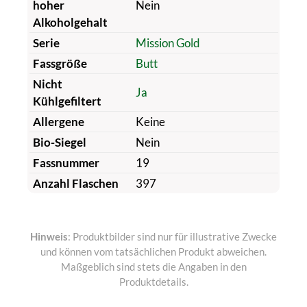
hoher
Nein
Alkoholgehalt
Serie
Mission Gold
Fassgröße
Butt
Nicht
Ja
Kühlgefiltert
Allergene
Keine
Bio-Siegel
Nein
Fassnummer
19
Anzahl Flaschen
397
Hinweis
: Produktbilder sind nur für illustrative Zwecke
und können vom tatsächlichen Produkt abweichen.
Maßgeblich sind stets die Angaben in den
Produktdetails.