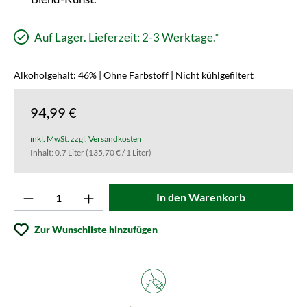
Auf Lager. Lieferzeit: 2-3 Werktage.*
Alkoholgehalt: 46% | Ohne Farbstoff | Nicht kühlgefiltert
94,99 €
inkl. MwSt. zzgl. Versandkosten
Inhalt:
0.7 Liter
(135,70 € / 1 Liter)
Produkt Anzahl: Gib den gewünschten Wert ei
In den Warenkorb
Zur Wunschliste hinzufügen