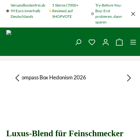
Versandkostenfrei ab
5 Sterne (7000+
Try-Before-You-
Zum Hauptinhalt springen
99 Euro innerhalb
Reviews) auf
Buy: Erst
Deutschlands
SHOPVOTE
probieren, dann
sparen
Du hast 0 Produkte
Warenko
Bildergalerie überspringen
Luxus-Blend für Feinschmecker