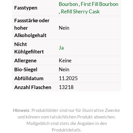
Bourbon
,
First Fill Bourbon
Fasstypen
,
Refill Sherry Cask
Fassstärke oder
hoher
Nein
Alkoholgehalt
Nicht
Ja
Kühlgefiltert
Allergene
Keine
Bio-Siegel
Nein
Abfülldatum
11.2025
Anzahl Flaschen
13218
Hinweis
: Produktbilder sind nur für illustrative Zwecke
und können vom tatsächlichen Produkt abweichen.
Maßgeblich sind stets die Angaben in den
Produktdetails.