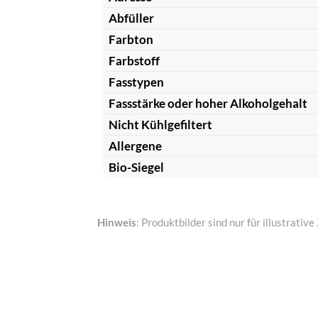
Abfüller
Farbton
Farbstoff
Fasstypen
Fassstärke oder hoher Alkoholgehalt
Nicht Kühlgefiltert
Allergene
Bio-Siegel
Hinweis
: Produktbilder sind nur für illustrat