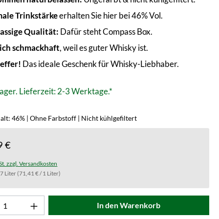
ale Trinkstärke
erhalten Sie hier bei 46% Vol.
lassige Qualität:
Dafür steht Compass Box.
ich schmackhaft
, weil es guter Whisky ist.
effer!
Das ideale Geschenk für Whisky-Liebhaber.
ager. Lieferzeit: 2-3 Werktage.*
lt: 46% | Ohne Farbstoff | Nicht kühlgefiltert
9 €
St. zzgl. Versandkosten
.7 Liter
(71,41 € / 1 Liter)
t Anzahl: Gib den gewünschten Wert ein od
In den Warenkorb