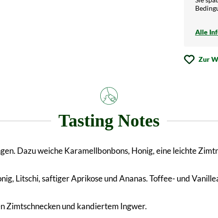
Beding
Alle In
Zur W
Tasting Notes
ngen. Dazu weiche Karamellbonbons, Honig, eine leichte Zimtn
ig, Litschi, saftiger Aprikose und Ananas. Toffee- und Vanil
en Zimtschnecken und kandiertem Ingwer.