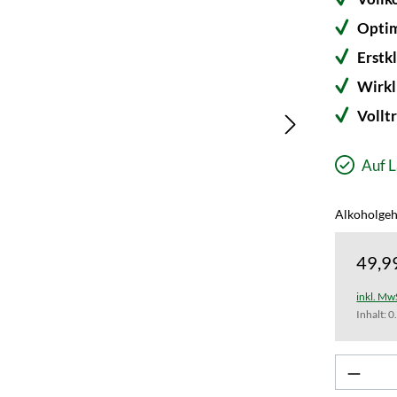
Optim
Erstk
Wirkl
Volltr
Auf L
Alkoholgeha
49,9
inkl. Mw
Inhalt:
0
Produk