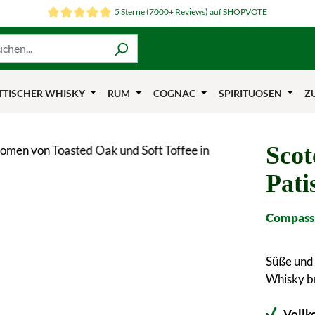
5 Sterne (7000+ Reviews) auf SHOPVOTE
TTISCHER WHISKY
RUM
COGNAC
SPIRITUOSEN
Z
Scot
Pati
Compass 
Süße und 
Whisky br
Vollk