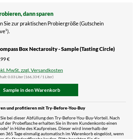
probieren, dann sparen
n Sie zur praktischen Probiergröße (Gutschein
ve¹).
ompass Box Nectarosity - Sample (Tasting Circle)
,99 €
nkl. MwSt. zzgl. Versandkosten
halt:
0.03 Liter
(166,33 € / 1 Liter)
Sample in den Warenkorb
en und profitieren mit Try-Before-You-Buy
Sie bei dieser Abfüllung den Try-Before-You-Buy-Vorteil. Nach
f der Probeflasche erhalten Sie in Ihrem Kundenkonto einen
ode¹ in Höhe des Kaufpreises. Dieser wird innerhalb der
en 365 Tage einmalig automatisch im Warenkorb eingelöst, wenn
ter die Standardflasche kaufen. Bitte beachten Sie die