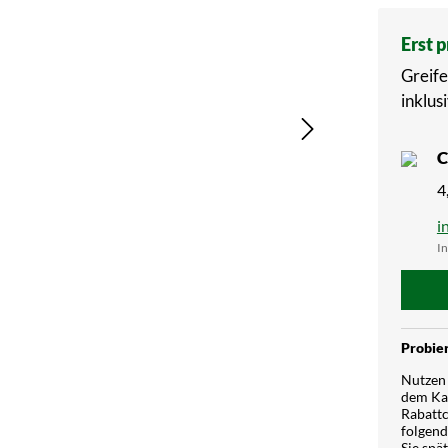
Erst 
Greife
inklusi
C
4
i
In
Probier
Nutzen 
dem Kau
Rabattc
folgend
Sie spä