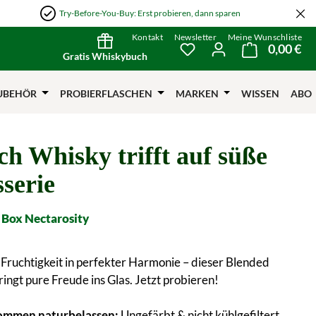
Try-Before-You-Buy: Erst probieren, dann sparen
Kontakt
Newsletter
Meine Wunschliste
0,00 €
Wa
Du hast 0 Produkte auf
Gratis Whiskybuch
UBEHÖR
PROBIERFLASCHEN
MARKEN
WISSEN
ABO
ch Whisky trifft auf süße
sserie
Box Nectarosity
Fruchtigkeit in perfekter Harmonie – dieser Blended
ingt pure Freude ins Glas. Jetzt probieren!
ommen naturbelassen:
Ungefärbt & nicht kühlgefiltert.