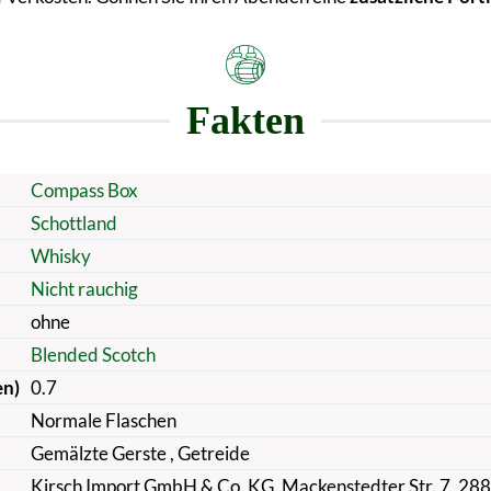
Fakten
Compass Box
Schottland
Whisky
Nicht rauchig
ohne
Blended Scotch
en)
0.7
Normale Flaschen
Gemälzte Gerste
, Getreide
Kirsch Import GmbH & Co. KG, Mackenstedter Str. 7, 28