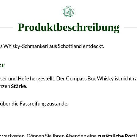
Produktbeschreibung
es Whisky-Schmankerl aus Schottland entdeckt.
er
r und Hefe hergestellt. Der Compass Box Whisky ist nicht ra
anzen
Stärke
.
über die Fassreifung zustande.
r
verkosten. Gönnen Sie Ihren Abenden eine
zusätzliche Port