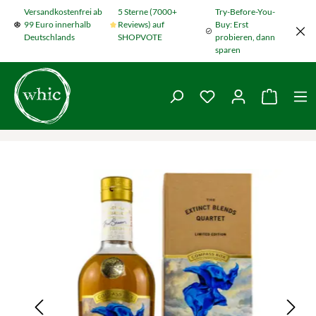
Versandkostenfrei ab
5 Sterne (7000+
Try-Before-You-
Zum Hauptinhalt springen
99 Euro innerhalb
Reviews) auf
Buy: Erst
Deutschlands
SHOPVOTE
probieren, dann
sparen
Du hast 0 Produkte
Warenko
Bildergalerie überspringen