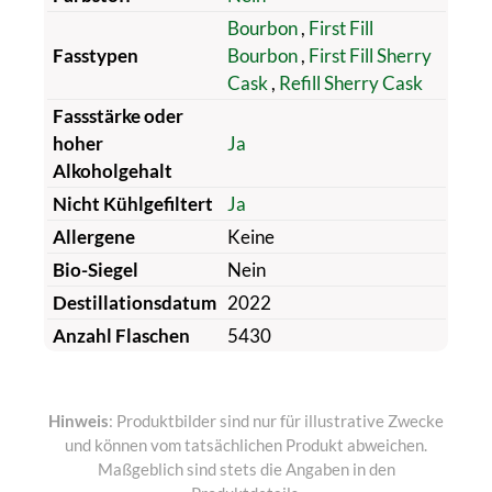
Bourbon
,
First Fill
Fasstypen
Bourbon
,
First Fill Sherry
Cask
,
Refill Sherry Cask
Fassstärke oder
hoher
Ja
Alkoholgehalt
Nicht Kühlgefiltert
Ja
Allergene
Keine
Bio-Siegel
Nein
Destillationsdatum
2022
Anzahl Flaschen
5430
Hinweis
: Produktbilder sind nur für illustrative Zwecke
und können vom tatsächlichen Produkt abweichen.
Maßgeblich sind stets die Angaben in den