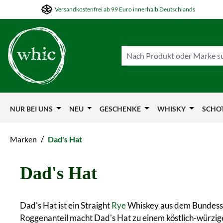
Versandkostenfrei ab 99 Euro innerhalb Deutschlands
m Hauptinhalt springen
Zur Suche springen
Zur Hauptnavigation springen
NUR BEI UNS
NEU
GESCHENKE
WHISKY
SCHO
/
Marken
Dad's Hat
Dad's Hat
Dad's Hat ist ein Straight
Rye
Whiskey aus dem Bundessta
Roggenanteil macht Dad's Hat zu einem köstlich-würzig