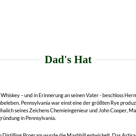
Dad's Hat
 Whiskey – und in Erinnerung an seinen Vater - beschloss He
eleben. Pennsylvania war einst eine der größten Rye produz
 Mihalich seines Zeichens Chemieingenieur und John Cooper, 
gründung in Pennsylvania.
istilling Program wurde die Mashbill entwickelt. Das Artisan D