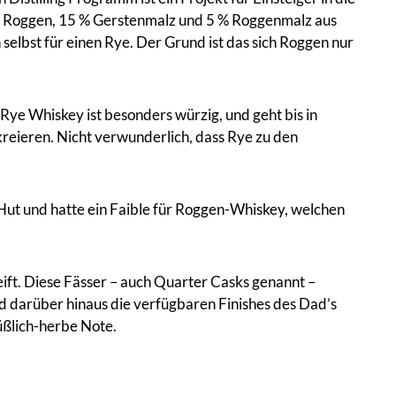
0 % Roggen, 15 % Gerstenmalz und 5 % Roggenmalz aus
selbst für einen Rye. Der Grund ist das sich Roggen nur
 Rye Whiskey ist besonders würzig, und geht bis in
reieren. Nicht verwunderlich, dass Rye zu den
n Hut und hatte ein Faible für Roggen-Whiskey, welchen
ft. Diese Fässer – auch Quarter Casks genannt –
nd darüber hinaus die verfügbaren Finishes des Dad’s
üßlich-herbe Note.