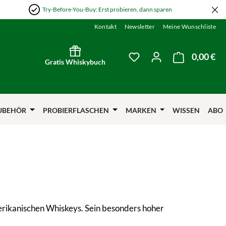
Try-Before-You-Buy: Erst probieren, dann sparen
Kontakt
Newsletter
Meine Wunschliste
0,00 €
Wa
Du hast 0 Produkte auf
Gratis Whiskybuch
UBEHÖR
PROBIERFLASCHEN
MARKEN
WISSEN
ABO
erikanischen Whiskeys. Sein besonders hoher