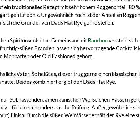
uf ein traditionelles Rezept mit sehr hohem Roggenanteil. 8
artigen Erlebnis. Ungewöhnlich hoch ist der Anteil an Roggen 
 sich die Gründer von Dads Hat Rye gerne stellen.
chen Spirituosenkultur. Gemeinsam mit
Bourbon
versteht sich.
fruchtig-süßen Bränden lassen sich hervorragende Cocktails k
m Manhatten oder Old Fashioned gehört.
alichs Vater. So heißt es, dieser trug gerne einen klassische
 hatte. Beides kombiniert ergibt den Dads Hat Rye.
 nur 50L fassenden, amerikanischen Weißeichen-Fässern gerei
Holz – für eine besonders rasche Reifung. Außergewöhnlich si
t) Finish. Durch die süßen Weinfässer erhält der Rye eine s