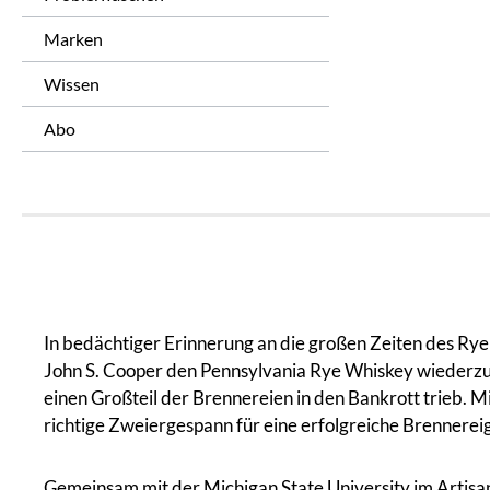
Marken
Wissen
Abo
In bedächtiger Erinnerung an die großen Zeiten des Rye
John S. Cooper den Pennsylvania Rye Whiskey wiederzub
einen Großteil der Brennereien in den Bankrott trieb.
richtige Zweiergespann für eine erfolgreiche Brennerei
Gemeinsam mit der Michigan State University im Artisan D