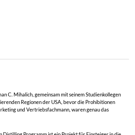
rman C. Mihalich, gemeinsam mit seinem Studienkollegen
ierenden Regionen der USA, bevor die Prohibitionen
Marketing und Vertriebsfachmann, waren genau das
istilling Programm ist ein Projekt für Einsteiger in die