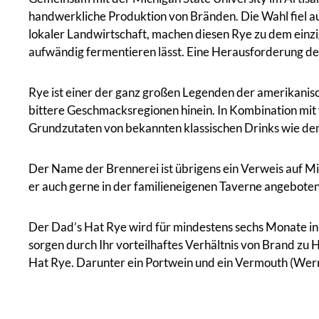
handwerkliche Produktion von Bränden. Die Wahl fiel a
lokaler Landwirtschaft, machen diesen Rye zu dem einzig
aufwändig fermentieren lässt. Eine Herausforderung der
Rye ist einer der ganz großen Legenden der amerikanis
bittere Geschmacksregionen hinein. In Kombination mit 
Grundzutaten von bekannten klassischen Drinks wie de
Der Name der Brennerei ist übrigens ein Verweis auf Mih
er auch gerne in der familieneigenen Taverne angeboten
Der Dad’s Hat Rye wird für mindestens sechs Monate in
sorgen durch Ihr vorteilhaftes Verhältnis von Brand zu 
Hat Rye. Darunter ein Portwein und ein Vermouth (Wermu