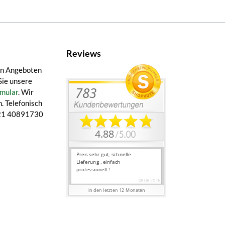
Reviews
en Angeboten
Sie unsere
mular
. Wir
. Telefonisch
 421 40891730