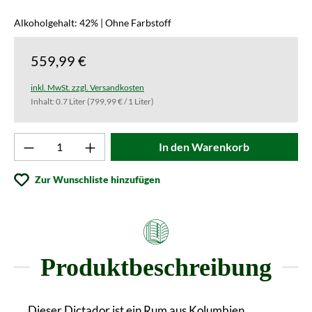
Alkoholgehalt: 42% | Ohne Farbstoff
559,99 €
inkl. MwSt. zzgl. Versandkosten
Inhalt:
0.7 Liter
(799,99 € / 1 Liter)
Produkt Anzahl: Gib den gewünschten Wert ei
In den Warenkorb
Zur Wunschliste hinzufügen
Produktbeschreibung
Dieser Dictador ist ein Rum aus Kolumbien.