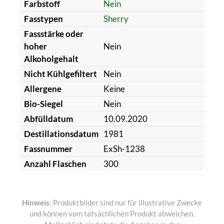
Farbstoff
Nein
Fasstypen
Sherry
Fassstärke oder
hoher
Nein
Alkoholgehalt
Nicht Kühlgefiltert
Nein
Allergene
Keine
Bio-Siegel
Nein
Abfülldatum
10.09.2020
Destillationsdatum
1981
Fassnummer
ExSh-1238
Anzahl Flaschen
300
Hinweis
: Produktbilder sind nur für illustrative Zwecke
und können vom tatsächlichen Produkt abweichen.