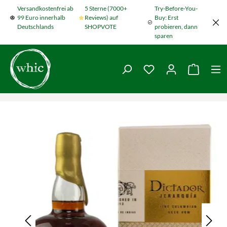
Versandkostenfrei ab
5 Sterne (7000+
Try-Before-You-
Zum Hauptinhalt springen
99 Euro innerhalb
Reviews) auf
Buy: Erst
Deutschlands
SHOPVOTE
probieren, dann
sparen
Du hast 0 Produkte
Warenko
Bildergalerie überspringen