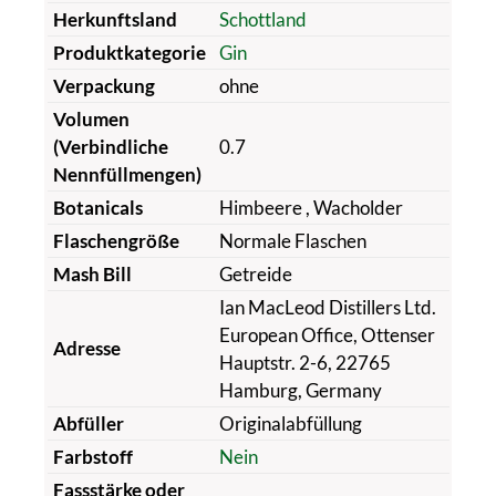
Herkunftsland
Schottland
Produktkategorie
Gin
Verpackung
ohne
Volumen
(Verbindliche
0.7
Nennfüllmengen)
Botanicals
Himbeere
, Wacholder
Flaschengröße
Normale Flaschen
Mash Bill
Getreide
Ian MacLeod Distillers Ltd.
European Office, Ottenser
Adresse
Hauptstr. 2-6, 22765
Hamburg, Germany
Abfüller
Originalabfüllung
Farbstoff
Nein
Fassstärke oder