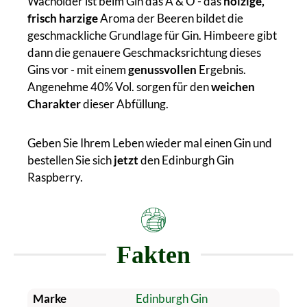
Wacholder ist beim Gin das A & O - das
holzige,
frisch harzige
Aroma der Beeren bildet die
geschmackliche Grundlage für Gin. Himbeere gibt
dann die genauere Geschmacksrichtung dieses
Gins vor - mit einem
genussvollen
Ergebnis.
Angenehme 40% Vol. sorgen für den
weichen
Charakter
dieser Abfüllung.
Geben Sie Ihrem Leben wieder mal einen Gin und
bestellen Sie sich
jetzt
den Edinburgh Gin
Raspberry.
Fakten
Marke
Edinburgh Gin