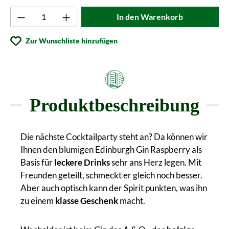
Produkt Anzahl: Gib den gewünschten Wert ei
In den Warenkorb
Zur Wunschliste hinzufügen
Produktbeschreibung
Die nächste Cocktailparty steht an? Da können wir
Ihnen den blumigen Edinburgh Gin Raspberry als
Basis für
leckere Drinks
sehr ans Herz legen. Mit
Freunden geteilt, schmeckt er gleich noch besser.
Aber auch optisch kann der Spirit punkten, was ihn
zu einem
klasse Geschenk
macht.