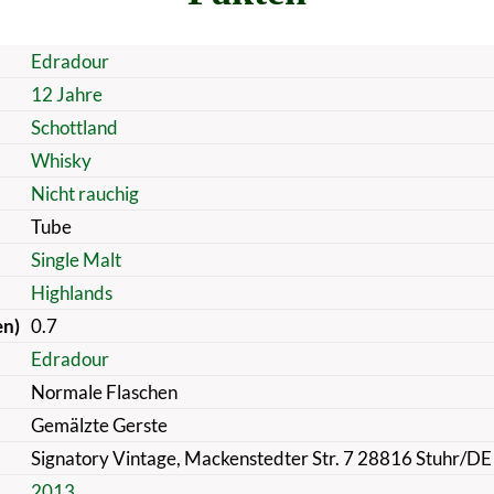
Edradour
12 Jahre
Schottland
Whisky
Nicht rauchig
Tube
Single Malt
Highlands
en)
0.7
Edradour
Normale Flaschen
Gemälzte Gerste
Signatory Vintage, Mackenstedter Str. 7 28816 Stuhr/DE
2013