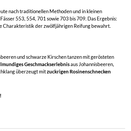
heute nach traditionellen Methoden und in kleinen
 Fässer 553, 554, 701 sowie 703 bis 709. Das Ergebnis:
le Charakteristik der zwölfjährigen Reifung bewahrt.
beeren und schwarze Kirschen tanzen mit gerösteten
llmundiges Geschmackserlebnis
aus Johannisbeeren,
chklang überzeugt mit
zuckrigen Rosinenschnecken
!