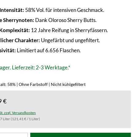
Intensität:
58% Vol. für intensiven Geschmack.
e Sherrynoten:
Dank Oloroso Sherry Butts.
 Komplexität:
12 Jahre Reifung in Sherryfässern.
licher Charakter:
Ungefärbt und ungefiltert.
sivität:
Limitiert auf 6.656 Flaschen.
ager. Lieferzeit: 2-3 Werktage.*
lt: 58% | Ohne Farbstoff | Nicht kühlgefiltert
9 €
St. zzgl. Versandkosten
.7 Liter
(121,41 € / 1 Liter)