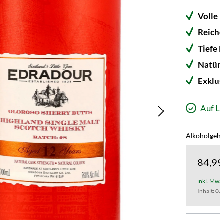
Volle 
Reich
Tiefe
Natür
Exklu
Auf L
Alkoholgeha
84,9
inkl. Mw
Inhalt:
0