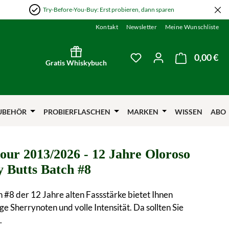
Try-Before-You-Buy: Erst probieren, dann sparen
Kontakt
Newsletter
Meine Wunschliste
0,00 €
Wa
Du hast 0 Produkte auf
Gratis Whiskybuch
UBEHÖR
PROBIERFLASCHEN
MARKEN
WISSEN
ABO
our 2013/2026 - 12 Jahre Oloroso
y Butts Batch #8
 #8 der 12 Jahre alten Fassstärke bietet Ihnen
ige Sherrynoten und volle Intensität. Da sollten Sie
.