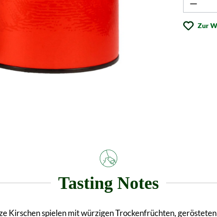
Produk
Zur W
Tasting Notes
 Kirschen spielen mit würzigen Trockenfrüchten, geröstete