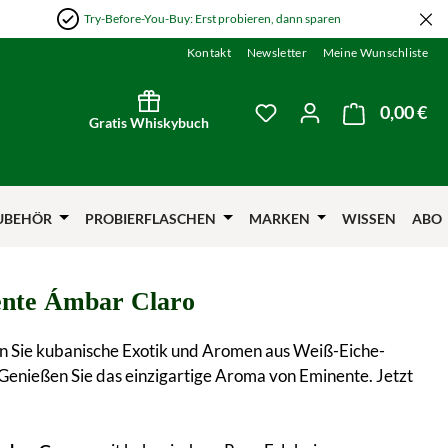
Try-Before-You-Buy: Erst probieren, dann sparen
Kontakt
Newsletter
Meine Wunschliste
0,00 €
Wa
Du hast 0 Produkte auf
Gratis Whiskybuch
UBEHÖR
PROBIERFLASCHEN
MARKEN
WISSEN
ABO
nte Ámbar Claro
n Sie kubanische Exotik und Aromen aus Weiß-Eiche-
Genießen Sie das einzigartige Aroma von Eminente. Jetzt