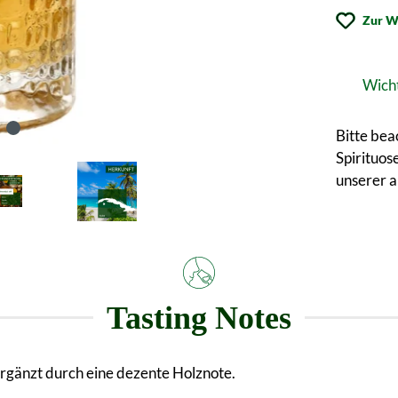
Zur W
Wicht
Bitte bea
Spirituos
unserer 
Tasting Notes
 ergänzt durch eine dezente Holznote.