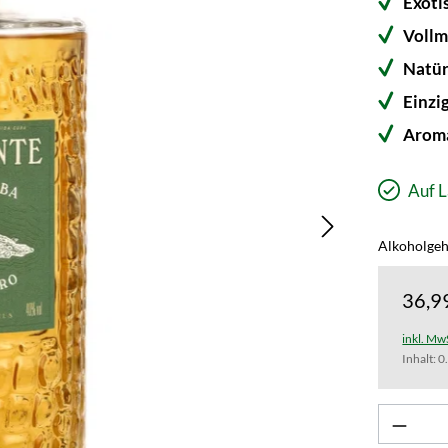
Exoti
Vollm
Natür
Einzi
Aroma
Auf L
Alkoholgeh
36,9
inkl. Mw
Inhalt:
0
Produk