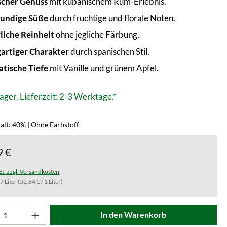
scher Genuss
mit kubanischem Rum-Erlebnis.
undige Süße
durch fruchtige und florale Noten.
liche Reinheit
ohne jegliche Färbung.
gartiger Charakter
durch spanischen Stil.
tische Tiefe
mit Vanille und grünem Apfel.
ager. Lieferzeit: 2-3 Werktage.*
alt: 40% | Ohne Farbstoff
9 €
St. zzgl. Versandkosten
.7 Liter
(52,84 € / 1 Liter)
t Anzahl: Gib den gewünschten Wert ein od
In den Warenkorb