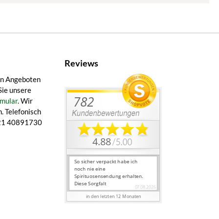
Reviews
en Angeboten
Sie unsere
mular
. Wir
. Telefonisch
 421 40891730