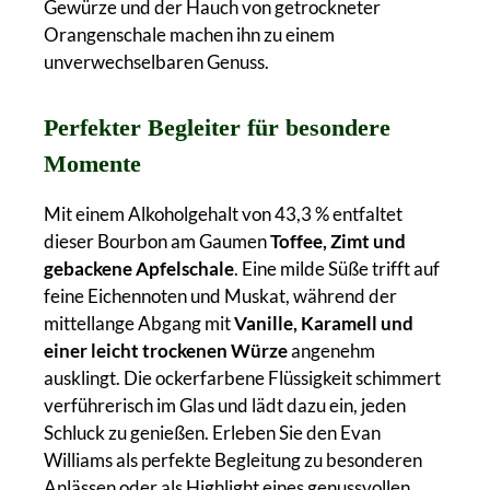
Gewürze und der Hauch von getrockneter
Orangenschale machen ihn zu einem
unverwechselbaren Genuss.
Perfekter Begleiter für besondere
Momente
Mit einem Alkoholgehalt von 43,3 % entfaltet
dieser Bourbon am Gaumen
Toffee, Zimt und
gebackene Apfelschale
. Eine milde Süße trifft auf
feine Eichennoten und Muskat, während der
mittellange Abgang mit
Vanille, Karamell und
einer leicht trockenen Würze
angenehm
ausklingt. Die ockerfarbene Flüssigkeit schimmert
verführerisch im Glas und lädt dazu ein, jeden
Schluck zu genießen. Erleben Sie den Evan
Williams als perfekte Begleitung zu besonderen
Anlässen oder als Highlight eines genussvollen