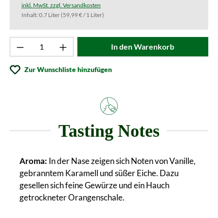
inkl. MwSt. zzgl. Versandkosten
Inhalt:
0.7 Liter
(59,99 € / 1 Liter)
Produkt Anzahl: Gib den gewünschten Wert ei
In den Warenkorb
Zur Wunschliste hinzufügen
Tasting Notes
Aroma:
In der Nase zeigen sich Noten von Vanille,
gebranntem Karamell und süßer Eiche. Dazu
gesellen sich feine Gewürze und ein Hauch
getrockneter Orangenschale.