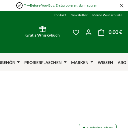
Try-Before-You-Buy: Erst probieren, dann sparen
Kontakt
Newsletter
Meine Wunschliste
0,00 €
Wa
Du hast 0 Produkte auf
Gratis Whiskybuch
UBEHÖR
PROBIERFLASCHEN
MARKEN
WISSEN
ABO
Neuheiten-Alarm