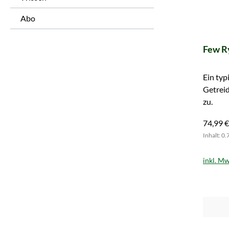
Abo
Few R
Ein typ
Getreid
zu.
74,99 €
Inhalt: 0.
inkl. Mw