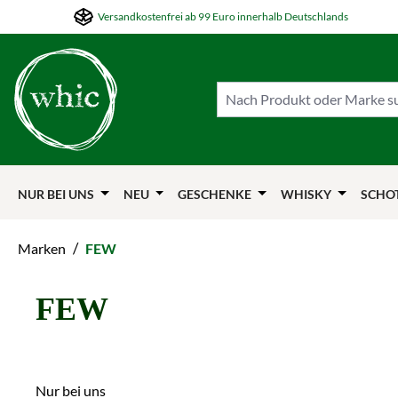
Versandkostenfrei ab 99 Euro innerhalb Deutschlands
m Hauptinhalt springen
Zur Suche springen
Zur Hauptnavigation springen
NUR BEI UNS
NEU
GESCHENKE
WHISKY
SCHO
/
Marken
FEW
FEW
Nur bei uns