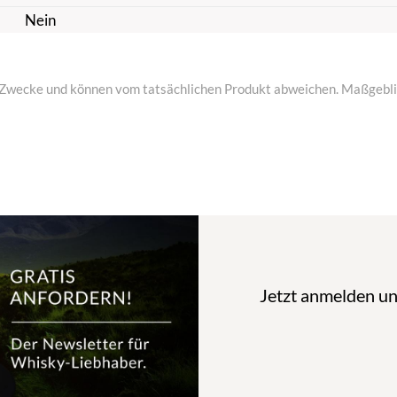
Nein
ive Zwecke und können vom tatsächlichen Produkt abweichen. Maßgeblic
Jetzt anmelden u