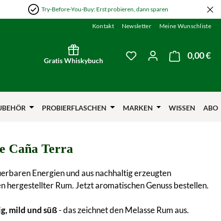
Try-Before-You-Buy: Erst probieren, dann sparen
Kontakt
Newsletter
Meine Wunschliste
0,00 €
Wa
Du hast 0 Produkte auf
Gratis Whiskybuch
UBEHÖR
PROBIERFLASCHEN
MARKEN
WISSEN
ABO
de Caña Terra
erbaren Energien und aus nachhaltig erzeugten
n hergestellter Rum. Jetzt aromatischen Genuss bestellen.
ig, mild und süß
- das zeichnet den Melasse Rum aus.