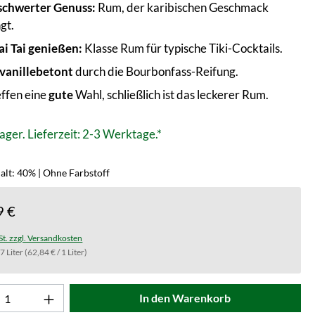
chwerter Genuss:
Rum, der karibischen Geschmack
gt.
ai Tai genießen:
Klasse Rum für typische Tiki-Cocktails.
 vanillebetont
durch die Bourbonfass-Reifung.
effen eine
gute
Wahl, schließlich ist das leckerer Rum.
ager. Lieferzeit: 2-3 Werktage.*
alt: 40% | Ohne Farbstoff
9 €
St. zzgl. Versandkosten
.7 Liter
(62,84 € / 1 Liter)
t Anzahl: Gib den gewünschten Wert ein od
In den Warenkorb