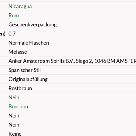
Nicaragua
Rum
Geschenkverpackung
en)
0.7
Normale Flaschen
Melasse
Anker Amsterdam Spirits B.V., Slego 2, 1046 BM AMST
Spanischer Stil
Originalabfüllung
Rostbraun
Nein
Bourbon
Nein
Nein
Keine