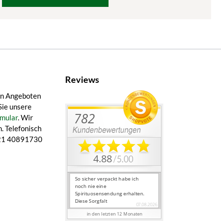
Reviews
en Angeboten
Sie unsere
mular
. Wir
. Telefonisch
 421 40891730