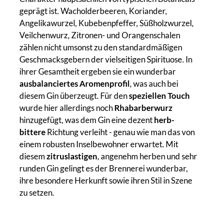
geprägt ist. Wacholderbeeren, Koriander,
Angelikawurzel, Kubebenpfeffer, Süßholzwurzel,
Veilchenwurz, Zitronen- und Orangenschalen
zählen nicht umsonst zu den standardmäßigen
Geschmacksgebern der vielseitigen Spirituose. In
ihrer Gesamtheit ergeben sie ein wunderbar
ausbalanciertes Aromenprofil
, was auch bei
diesem Gin überzeugt. Für den
speziellen Touch
wurde hier allerdings noch
Rhabarberwurz
hinzugefügt, was dem Gin eine dezent
herb-
bittere
Richtung verleiht - genau wie man das von
einem robusten Inselbewohner erwartet. Mit
diesem
zitruslastigen
, angenehm herben und sehr
runden Gin gelingt es der Brennerei wunderbar,
ihre besondere Herkunft sowie ihren Stil in Szene
zu setzen.