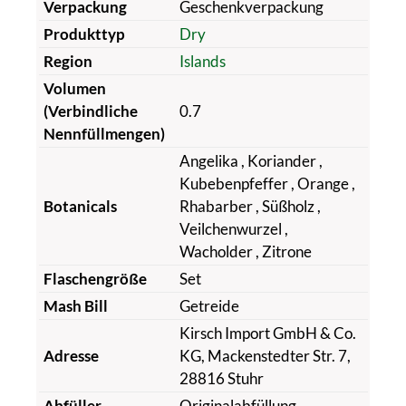
Verpackung
Geschenkverpackung
Produkttyp
Dry
Region
Islands
Volumen
(Verbindliche
0.7
Nennfüllmengen)
Angelika
, Koriander
,
Kubebenpfeffer
, Orange
,
Botanicals
Rhabarber
, Süßholz
,
Veilchenwurzel
,
Wacholder
, Zitrone
Flaschengröße
Set
Mash Bill
Getreide
Kirsch Import GmbH & Co.
Adresse
KG, Mackenstedter Str. 7,
28816 Stuhr
Abfüller
Originalabfüllung