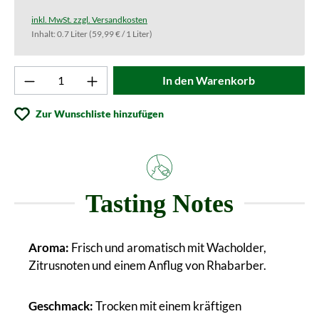
inkl. MwSt. zzgl. Versandkosten
Inhalt:
0.7 Liter
(59,99 € / 1 Liter)
Produkt Anzahl: Gib den gewünschten Wert ei
In den Warenkorb
Zur Wunschliste hinzufügen
Tasting Notes
Aroma:
Frisch und aromatisch mit Wacholder,
Zitrusnoten und einem Anflug von Rhabarber.
Geschmack:
Trocken mit einem kräftigen