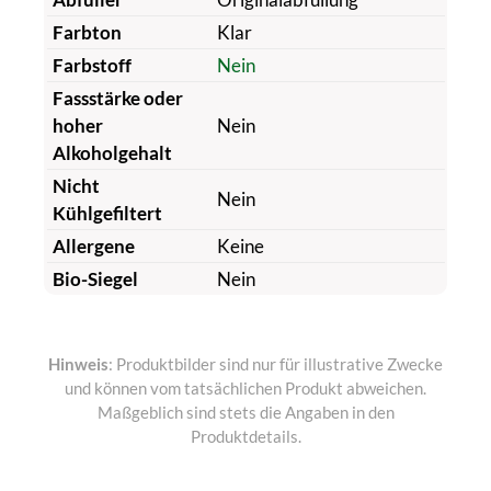
Farbton
Klar
Farbstoff
Nein
Fassstärke oder
hoher
Nein
Alkoholgehalt
Nicht
Nein
Kühlgefiltert
Allergene
Keine
Bio-Siegel
Nein
Hinweis
: Produktbilder sind nur für illustrative Zwecke
und können vom tatsächlichen Produkt abweichen.
Maßgeblich sind stets die Angaben in den
Produktdetails.