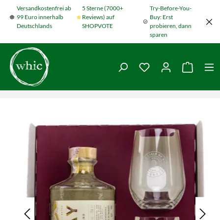
Versandkostenfrei ab
5 Sterne (7000+
Try-Before-You-
Zum Hauptinhalt springen
99 Euro innerhalb
Reviews) auf
Buy: Erst
Deutschlands
SHOPVOTE
probieren, dann
sparen
Du hast 0 Produkte
Warenko
Bildergalerie überspringen