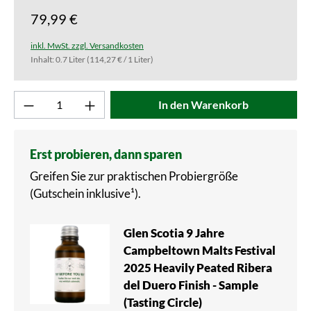
79,99 €
inkl. MwSt. zzgl. Versandkosten
Inhalt:
0.7 Liter
(114,27 € / 1 Liter)
Produkt Anzahl: Gib den gewünschten Wert ei
In den Warenkorb
Erst probieren, dann sparen
Greifen Sie zur praktischen Probiergröße
(Gutschein inklusive¹).
Glen Scotia 9 Jahre
Campbeltown Malts Festival
2025 Heavily Peated Ribera
del Duero Finish - Sample
(Tasting Circle)