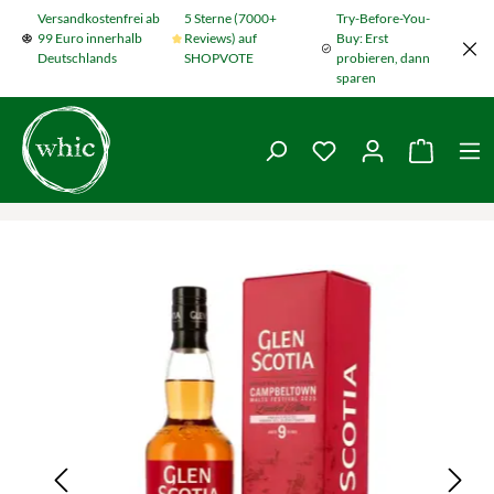
Versandkostenfrei ab
5 Sterne (7000+
Try-Before-You-
Zum Hauptinhalt springen
99 Euro innerhalb
Reviews) auf
Buy: Erst
Deutschlands
SHOPVOTE
probieren, dann
sparen
Du hast 0 Produkte
Warenko
Bildergalerie überspringen