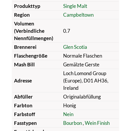
Produkttyp
Single Malt
Region
Campbeltown
Volumen
(Verbindliche
0.7
Nennfüllmengen)
Brennerei
Glen Scotia
Flaschengröße
Normale Flaschen
Mash Bill
Gemälzte Gerste
Loch Lomond Group
Adresse
(Europe), D01 AH36,
Ireland
Abfüller
Originalabfüllung
Farbton
Honig
Farbstoff
Nein
Fasstypen
Bourbon
,
Wein Finish