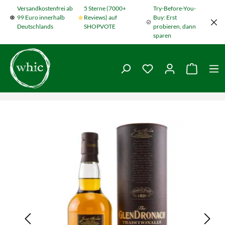
Versandkostenfrei ab
5 Sterne (7000+
Try-Before-You-
Zum Hauptinhalt springen
99 Euro innerhalb
Reviews) auf
Buy: Erst
Deutschlands
SHOPVOTE
probieren, dann
sparen
Du hast 0 Produkte
Warenko
Bildergalerie überspringen