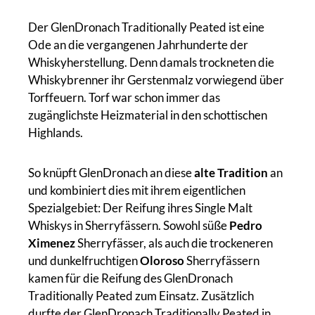
Der GlenDronach Traditionally Peated ist eine
Ode an die vergangenen Jahrhunderte der
Whiskyherstellung. Denn damals trockneten die
Whiskybrenner ihr Gerstenmalz vorwiegend über
Torffeuern. Torf war schon immer das
zugänglichste Heizmaterial in den schottischen
Highlands.
So knüpft GlenDronach an diese
alte Tradition
an
und kombiniert dies mit ihrem eigentlichen
Spezialgebiet: Der Reifung ihres Single Malt
Whiskys in Sherryfässern. Sowohl süße
Pedro
Ximenez
Sherryfässer, als auch die trockeneren
und dunkelfruchtigen
Oloroso
Sherryfässern
kamen für die Reifung des GlenDronach
Traditionally Peated zum Einsatz. Zusätzlich
durfte der GlenDronach Traditionally Peated in