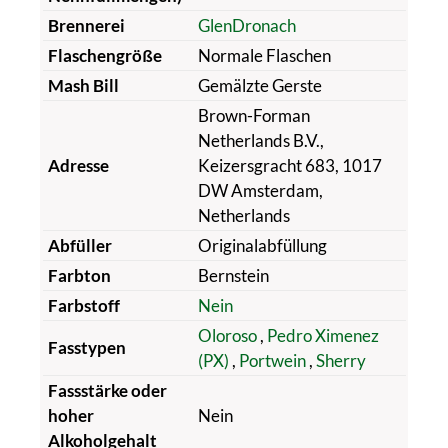
Brennerei
GlenDronach
Flaschengröße
Normale Flaschen
Mash Bill
Gemälzte Gerste
Brown-Forman
Netherlands B.V.,
Adresse
Keizersgracht 683, 1017
DW Amsterdam,
Netherlands
Abfüller
Originalabfüllung
Farbton
Bernstein
Farbstoff
Nein
Oloroso
,
Pedro Ximenez
Fasstypen
(PX)
,
Portwein
,
Sherry
Fassstärke oder
hoher
Nein
Alkoholgehalt