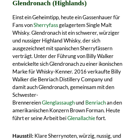
Glendronach (Highlands)
Einst ein Geheimtipp, heute ein Gassenhauer für
Fans von
Sherryfass
gelagertem Single Malt
Whisky. Glendronach ist ein schwerer, würziger
und nussiger Highland Whisky, der sich
ausgezeichnet mit spanischen Sherryfässern
verträgt. Unter der Führung von Billy Walker
entwickelte sich Glendronach zu einer ikonischen
Marke für Whisky-Kenner. 2016 verkaufte Billy
Walker die Benriach Distillery Company und
damit auch Glendronach, gemeinsam mit den
Schwester-
Brennereien
Glenglassaugh
und
Benriach
an den
amerikanischen Konzern Brown Forman. Heute
führt er seine Arbeit bei
Glenallachie
fort.
Hausstil:
Klare Sherrynoten, würzig, nussig, und