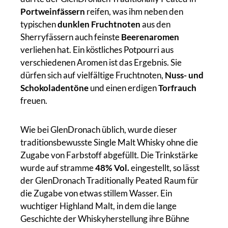
Portweinfässern
reifen, was ihm neben den
typischen
dunklen Fruchtnoten
aus den
Sherryfässern auch feinste
Beerenaromen
verliehen hat. Ein köstliches Potpourri aus
verschiedenen Aromen ist das Ergebnis. Sie
dürfen sich auf vielfältige Fruchtnoten,
Nuss- und
Schokoladentöne
und einen erdigen
Torfrauch
freuen.
Wie bei GlenDronach üblich, wurde dieser
traditionsbewusste Single Malt Whisky ohne die
Zugabe von Farbstoff abgefüllt. Die Trinkstärke
wurde auf stramme
48% Vol.
eingestellt, so lässt
der GlenDronach Traditionally Peated Raum für
die Zugabe von etwas stillem Wasser. Ein
wuchtiger Highland Malt, in dem die lange
Geschichte der Whiskyherstellung ihre Bühne