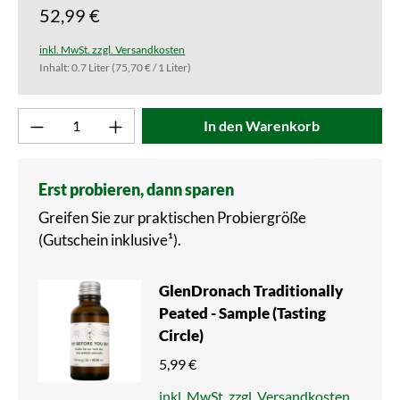
52,99 €
inkl. MwSt. zzgl. Versandkosten
Inhalt:
0.7 Liter
(75,70 € / 1 Liter)
Produkt Anzahl: Gib den gewünschten Wert ei
In den Warenkorb
Erst probieren, dann sparen
Greifen Sie zur praktischen Probiergröße
(Gutschein inklusive¹).
GlenDronach Traditionally
Peated - Sample (Tasting
Circle)
5,99 €
inkl. MwSt. zzgl. Versandkosten