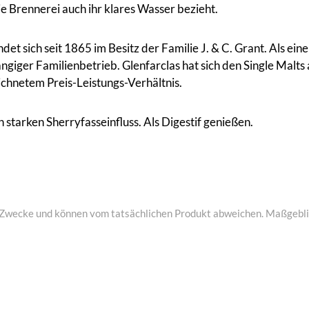
e Brennerei auch ihr klares Wasser bezieht.
det sich seit 1865 im Besitz der Familie J. & C. Grant. Als ein
ngiger Familienbetrieb. Glenfarclas hat sich den Single Malt
ichnetem Preis-Leistungs-Verhältnis.
 starken Sherryfasseinfluss. Als Digestif genießen.
ive Zwecke und können vom tatsächlichen Produkt abweichen. Maßgeblic