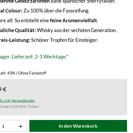
nehme Gewürzaromen
dank spanischer Sherryfässer.
al Colour:
Zu 100% über die Fassreifung.
re alt: So entsteht eine
feine Aromenvielfalt
.
ssliche Qualität:
Whisky aus der sechsten Generation.
reis-Leistung:
Schöner Tropfen für Einsteiger.
ager. Lieferzeit: 2-3 Werktage.*
alt: 43% | Ohne Farbstoff
9 €
St. zzgl. Versandkosten
.2 Liter
(124,95 € / 1 Liter)
t Anzahl: Gib den gewünschten Wert ein od
In den Warenkorb