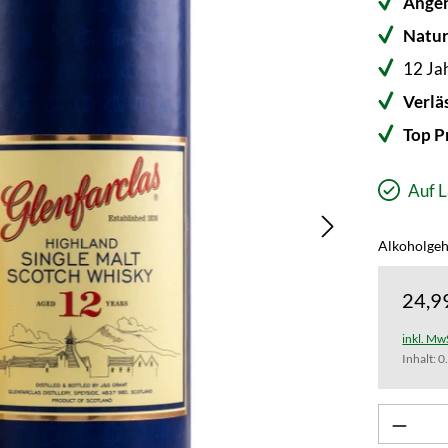
Ange
Natur
12 Jah
Verlä
Top P
Auf L
Alkoholgeh
24,9
inkl. Mw
Inhalt:
0
Produk