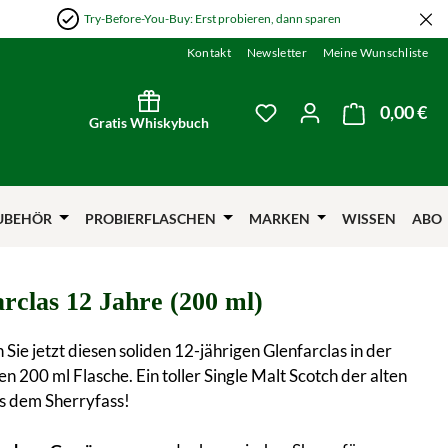
Try-Before-You-Buy: Erst probieren, dann sparen
Kontakt
Newsletter
Meine Wunschliste
0,00 €
Wa
Du hast 0 Produkte auf
Gratis Whiskybuch
UBEHÖR
PROBIERFLASCHEN
MARKEN
WISSEN
ABO
rclas 12 Jahre (200 ml)
 Sie jetzt diesen soliden 12-jährigen Glenfarclas in der
en 200 ml Flasche. Ein toller Single Malt Scotch der alten
s dem Sherryfass!