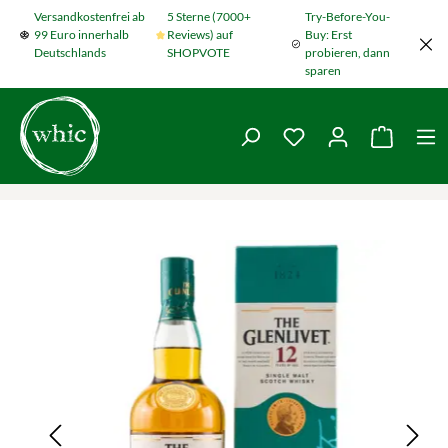
Versandkostenfrei ab
5 Sterne (7000+
Try-Before-You-
Zum Hauptinhalt springen
99 Euro innerhalb
Reviews) auf
Buy: Erst
Deutschlands
SHOPVOTE
probieren, dann
sparen
Du hast 0 Produkte
Warenko
Bildergalerie überspringen