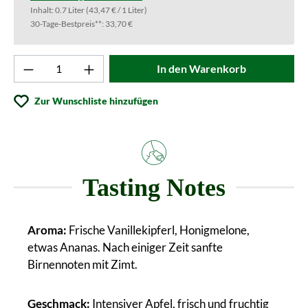
Inhalt:
0.7 Liter
(43,47 € / 1 Liter)
30-Tage-Bestpreis**: 33,70 €
Produkt Anzahl: Gib den gewünschten Wert ei
In den Warenkorb
Zur Wunschliste hinzufügen
Tasting Notes
Aroma:
Frische Vanillekipferl, Honigmelone,
etwas Ananas. Nach einiger Zeit sanfte
Birnennoten mit Zimt.
Geschmack:
Intensiver
Apfel, frisch und fruchtig