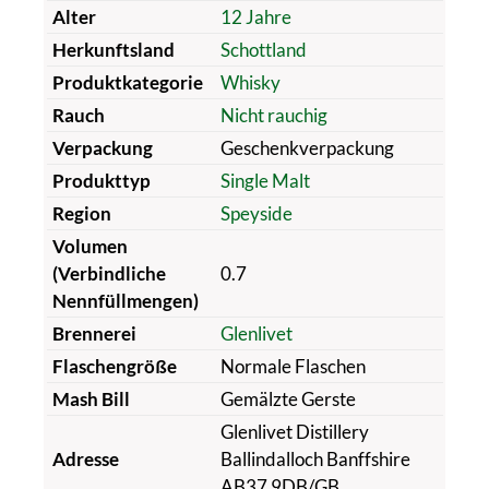
Alter
12 Jahre
Herkunftsland
Schottland
Produktkategorie
Whisky
Rauch
Nicht rauchig
Verpackung
Geschenkverpackung
Produkttyp
Single Malt
Region
Speyside
Volumen
(Verbindliche
0.7
Nennfüllmengen)
Brennerei
Glenlivet
Flaschengröße
Normale Flaschen
Mash Bill
Gemälzte Gerste
Glenlivet Distillery
Adresse
Ballindalloch Banffshire
AB37 9DB/GB