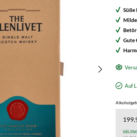
Süße 
Milde
Betör
Gute 
Harmo
Versa
Auf L
Alkoholgeh
199,
inkl. Mw