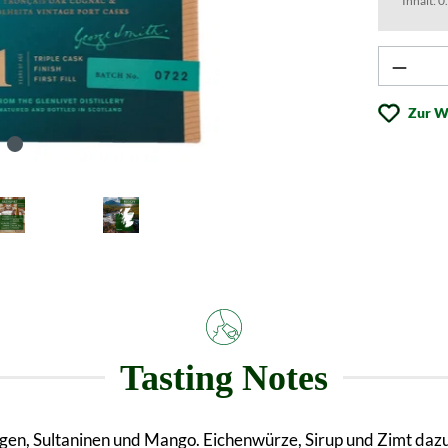
Inhalt:
0
Produk
Zur W
Tasting Notes
en, Sultaninen und Mango. Eichenwürze, Sirup und Zimt dazu