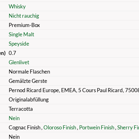
Whisky
Nicht rauchig
Premium-Box
Single Malt
Speyside
en)
0.7
Glenlivet
Normale Flaschen
Gemälzte Gerste
Pernod Ricard Europe, EMEA, 5 Cours Paul Ricard, 75008
Originalabfüllung
Terracotta
Nein
Cognac Finish
,
Oloroso Finish
,
Portwein Finish
,
Sherry Fi
Nein