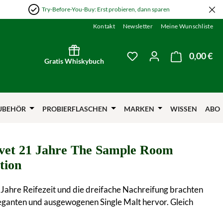
Try-Before-You-Buy: Erst probieren, dann sparen
Kontakt
Newsletter
Meine Wunschliste
0,00 €
Wa
Du hast 0 Produkte auf
Gratis Whiskybuch
UBEHÖR
PROBIERFLASCHEN
MARKEN
WISSEN
ABO
ivet 21 Jahre The Sample Room
tion
Jahre Reifezeit und die dreifache Nachreifung brachten
eganten und ausgewogenen Single Malt hervor. Gleich