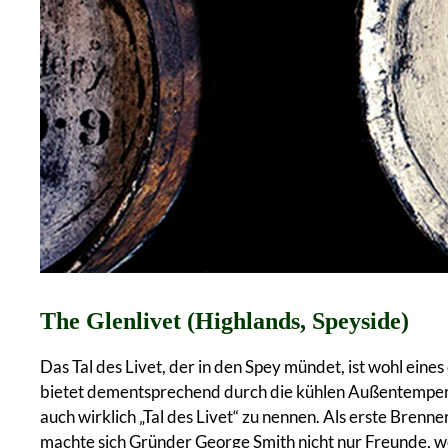
The Glenlivet (Highlands, Speyside)
Das Tal des Livet, der in den Spey mündet, ist wohl ein
bietet dementsprechend durch die kühlen Außentempera
auch wirklich „Tal des Livet“ zu nennen. Als erste Bren
machte sich Gründer George Smith nicht nur Freunde, wesh