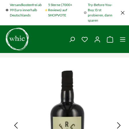
Versandkostenfrei ab
5 Sterne (7000+
Try-Before-You-
Zum Hauptinhalt springen
99 Euro innerhalb
Reviews) auf
Buy: Erst
Deutschlands
SHOPVOTE
probieren, dann
sparen
Du hast 0 Produkte
Warenko
Bildergalerie überspringen