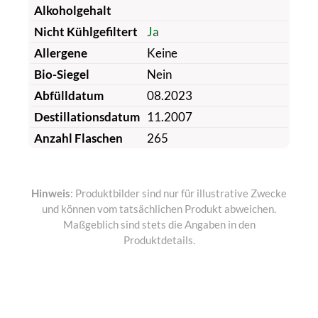
Alkoholgehalt
Nicht Kühlgefiltert
Ja
Allergene
Keine
Bio-Siegel
Nein
Abfülldatum
08.2023
Destillationsdatum
11.2007
Anzahl Flaschen
265
Hinweis
: Produktbilder sind nur für illustrative Zwecke
und können vom tatsächlichen Produkt abweichen.
Maßgeblich sind stets die Angaben in den
Produktdetails.