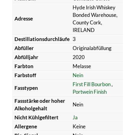
Hyde Irish Whiskey
Bonded Warehouse,
Adresse
County Cork,
IRELAND
Destillationsdurchläufe
3
Abfüller
Originalabfüllung
Abfülljahr
2020
Farbton
Melasse
Farbstoff
Nein
First Fill Bourbon
,
Fasstypen
Portwein Finish
Fassstärke oder hoher
Nein
Alkoholgehalt
Nicht Kühlgefiltert
Ja
Allergene
Keine