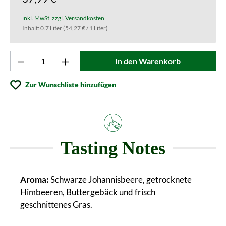
inkl. MwSt. zzgl. Versandkosten
Inhalt:
0.7 Liter
(54,27 € / 1 Liter)
Produkt Anzahl: Gib den gewünschten Wert ei
In den Warenkorb
Zur Wunschliste hinzufügen
Tasting Notes
Aroma:
Schwarze Johannisbeere, getrocknete
Himbeeren, Buttergebäck und frisch
geschnittenes Gras.