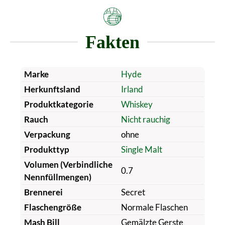
Fakten
Marke
Hyde
Herkunftsland
Irland
Produktkategorie
Whiskey
Rauch
Nicht rauchig
Verpackung
ohne
Produkttyp
Single Malt
Volumen (Verbindliche
0.7
Nennfüllmengen)
Brennerei
Secret
Flaschengröße
Normale Flaschen
Mash Bill
Gemälzte Gerste