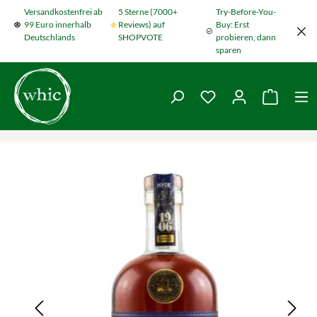
Versandkostenfrei ab
5 Sterne (7000+
Try-Before-You-
Zum Hauptinhalt springen
99 Euro innerhalb
Reviews) auf
Buy: Erst
Deutschlands
SHOPVOTE
probieren, dann
sparen
Du hast 0 Produkte
Warenko
Bildergalerie überspringen