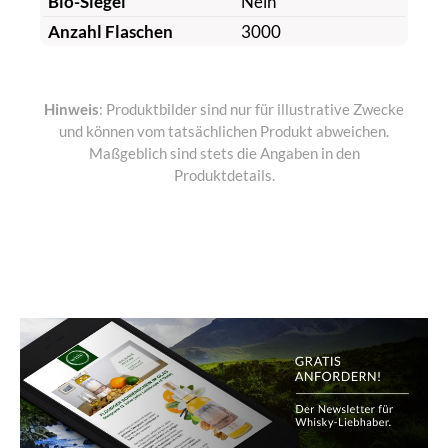
Bio-Siegel
Nein
Anzahl Flaschen
3000
Hinweis
: Produktbilder sind nur für illustrative Zwecke
und können vom tatsächlichen Produkt abweichen.
Maßgeblich sind stets die Angaben in den
Produktdetails.