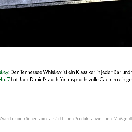
skey
. Der Tennessee Whiskey ist ein Klassiker in jeder Bar und
No. 7
hat Jack Daniel's auch für anspruchsvolle Gaumen einiges
ive Zwecke und können vom tatsächlichen Produkt abweichen. Maßgeblic