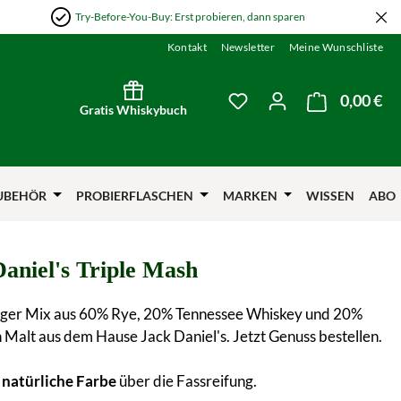
Try-Before-You-Buy: Erst probieren, dann sparen
Kontakt
Newsletter
Meine Wunschliste
0,00 €
Wa
Du hast 0 Produkte auf
Gratis Whiskybuch
UBEHÖR
PROBIERFLASCHEN
MARKEN
WISSEN
ABO
Daniel's Triple Mash
tiger Mix aus 60% Rye, 20% Tennessee Whiskey und 20%
Malt aus dem Hause Jack Daniel's. Jetzt Genuss bestellen.
natürliche Farbe
über die Fassreifung.