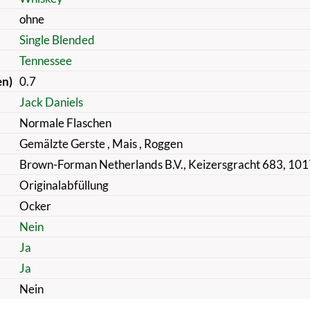
ohne
Single Blended
Tennessee
en)
0.7
Jack Daniels
Normale Flaschen
Gemälzte Gerste
, Mais
, Roggen
Brown-Forman Netherlands B.V., Keizersgracht 683, 1
Originalabfüllung
Ocker
Nein
Ja
Ja
Nein