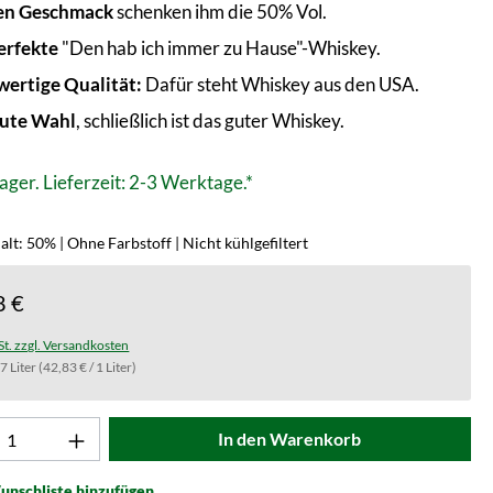
en Geschmack
schenken ihm die 50% Vol.
erfekte
"Den hab ich immer zu Hause"-Whiskey.
ertige Qualität:
Dafür steht Whiskey aus den USA.
ute Wahl
, schließlich ist das guter Whiskey.
ager. Lieferzeit: 2-3 Werktage.*
lt: 50% | Ohne Farbstoff | Nicht kühlgefiltert
8 €
St. zzgl. Versandkosten
.7 Liter
(42,83 € / 1 Liter)
t Anzahl: Gib den gewünschten Wert ein od
In den Warenkorb
unschliste hinzufügen