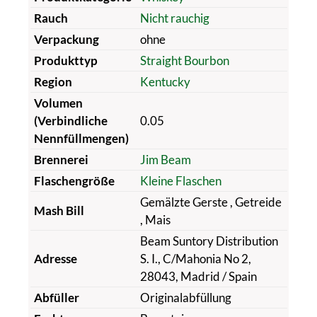
Rauch
Nicht rauchig
Verpackung
ohne
Produkttyp
Straight Bourbon
Region
Kentucky
Volumen
(Verbindliche
0.05
Nennfüllmengen)
Brennerei
Jim Beam
Flaschengröße
Kleine Flaschen
Gemälzte Gerste
, Getreide
Mash Bill
, Mais
Beam Suntory Distribution
Adresse
S. I., C/Mahonia No 2,
28043, Madrid / Spain
Abfüller
Originalabfüllung