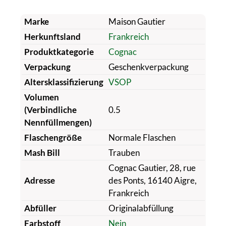
Marke
Maison Gautier
Herkunftsland
Frankreich
Produktkategorie
Cognac
Verpackung
Geschenkverpackung
Altersklassifizierung
VSOP
Volumen
(Verbindliche
0.5
Nennfüllmengen)
Flaschengröße
Normale Flaschen
Mash Bill
Trauben
Cognac Gautier, 28, rue
Adresse
des Ponts, 16140 Aigre,
Frankreich
Abfüller
Originalabfüllung
Farbstoff
Nein