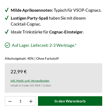
Milde Aprikosennoten:
Typisch für VSOP-Cognacs.
Lustigen Party-Spaß
haben Sie mit diesem
Cocktail-Cognac.
Ideale Trinkstärke für
Cognac-Einsteiger
.
Auf Lager. Lieferzeit: 2-3 Werktage.*
Alkoholgehalt: 40% | Ohne Farbstoff
22,99 €
inkl. MwSt. zzgl. Versandkosten
Inhalt:
0.5 Liter
(45,98 € / 1 Liter)
Produkt Anzahl: Gib den gewünschten Wert ei
In den Warenkorb