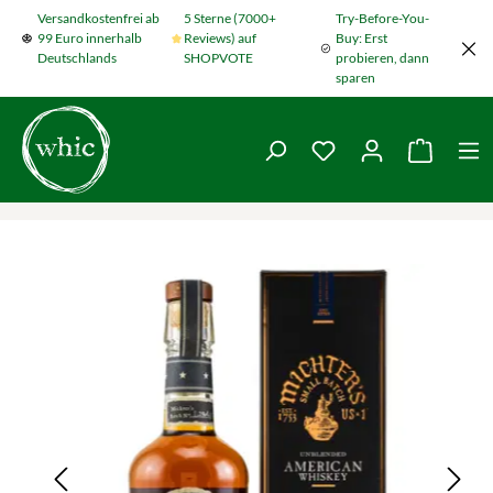
Versandkostenfrei ab
5 Sterne (7000+
Try-Before-You-
Zum Hauptinhalt springen
99 Euro innerhalb
Reviews) auf
Buy: Erst
Deutschlands
SHOPVOTE
probieren, dann
sparen
Du hast 0 Produkte
Warenko
Bildergalerie überspringen