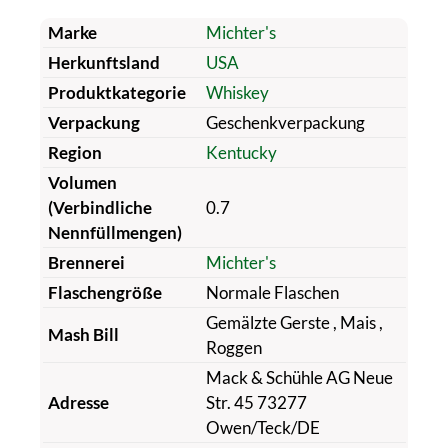
Marke
Michter's
Herkunftsland
USA
Produktkategorie
Whiskey
Verpackung
Geschenkverpackung
Region
Kentucky
Volumen
(Verbindliche
0.7
Nennfüllmengen)
Brennerei
Michter's
Flaschengröße
Normale Flaschen
Gemälzte Gerste
, Mais
,
Mash Bill
Roggen
Mack & Schühle AG Neue
Adresse
Str. 45 73277
Owen/Teck/DE