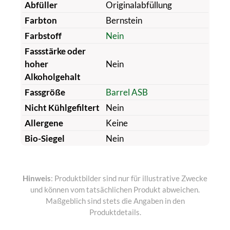
Abfüller
Originalabfüllung
Farbton
Bernstein
Farbstoff
Nein
Fassstärke oder
hoher
Nein
Alkoholgehalt
Fassgröße
Barrel ASB
Nicht Kühlgefiltert
Nein
Allergene
Keine
Bio-Siegel
Nein
Hinweis
: Produktbilder sind nur für illustrative Zwecke
und können vom tatsächlichen Produkt abweichen.
Maßgeblich sind stets die Angaben in den
Produktdetails.