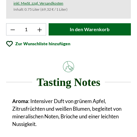
inkl. MwSt. zzgl. Versandkosten
Inhalt:
0.75 Liter
(69,32 € / 1 Liter)
Produkt Anzahl: Gib den gewünschten Wert ei
In den Warenkorb
Zur Wunschliste hinzufügen
Tasting Notes
Aroma
: Intensiver Duft von grünem Apfel,
Zitrusfrüchten und weißen Blumen, begleitet von
mineralischen Noten, Brioche und einer leichten
Nussigkeit.