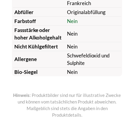
Frankreich
Abfüller
Originalabfüllung
Farbstoff
Nein
Fassstärke oder
Nein
hoher Alkoholgehalt
Nicht Kühlgefiltert
Nein
Schwefeldioxid und
Allergene
Sulphite
Bio-Siegel
Nein
Hinweis
: Produktbilder sind nur für illustrative Zwecke
und können vom tatsächlichen Produkt abweichen.
Maßgeblich sind stets die Angaben in den
Produktdetails.