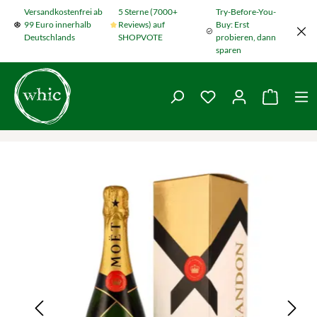
Versandkostenfrei ab
5 Sterne (7000+
Try-Before-You-
Zum Hauptinhalt springen
99 Euro innerhalb
Reviews) auf
Buy: Erst
Deutschlands
SHOPVOTE
probieren, dann
sparen
Du hast 0 Produkte
Warenko
Bildergalerie überspringen