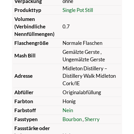
Verpackung
ohne
Produkttyp
Single Pot Still
Volumen
(Verbindliche
0.7
Nennfüllmengen)
Flaschengröße
Normale Flaschen
Gemälzte Gerste
,
Mash Bill
Ungemälzte Gerste
Midleton Distillery –
Adresse
Distillery Walk Midleton
Cork/IE
Abfüller
Originalabfüllung
Farbton
Honig
Farbstoff
Nein
Fasstypen
Bourbon
,
Sherry
Fassstärke oder