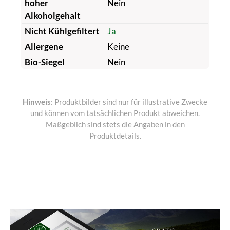
hoher
Nein
Alkoholgehalt
Nicht Kühlgefiltert
Ja
Allergene
Keine
Bio-Siegel
Nein
Hinweis
: Produktbilder sind nur für illustrative Zwecke
und können vom tatsächlichen Produkt abweichen.
Maßgeblich sind stets die Angaben in den
Produktdetails.