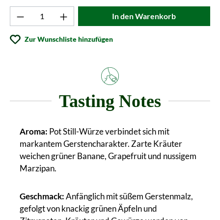
Produkt Anzahl: Gib den gewünschten Wert ei
In den Warenkorb
Zur Wunschliste hinzufügen
Tasting Notes
Aroma:
Pot Still-Würze verbindet sich mit
markantem Gerstencharakter. Zarte Kräuter
weichen grüner Banane, Grapefruit und nussigem
Marzipan.
Geschmack:
Anfänglich mit süßem Gerstenmalz,
gefolgt von knackig grünen Äpfeln und