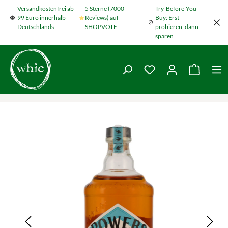
Versandkostenfrei ab
5 Sterne (7000+
Try-Before-You-
Zum Hauptinhalt springen
99 Euro innerhalb
Reviews) auf
Buy: Erst
Deutschlands
SHOPVOTE
probieren, dann
sparen
Du hast 0 Produkte
Warenko
Bildergalerie überspringen