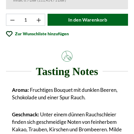
Inhalt:
0.7 Liter
(111,41 € / 1 Liter)
Produkt Anzahl: Gib den gewünschten Wert ei
In den Warenkorb
Zur Wunschliste hinzufügen
Tasting Notes
Aroma:
Fruchtiges Bouquet mit dunklen Beeren,
Schokolade und einer Spur Rauch.
Geschmack:
Unter einem dünnen Rauchschleier
finden sich geschmeidige Noten von feinherbem
Kakao, Trauben, Kirschen und Brombeeren. Milde