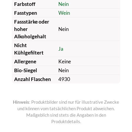
Farbstoff
Nein
Fasstypen
Wein
Fassstärke oder
hoher
Nein
Alkoholgehalt
Nicht
Ja
Kühlgefiltert
Allergene
Keine
Bio-Siegel
Nein
Anzahl Flaschen
4930
Hinweis
: Produktbilder sind nur für illustrative Zwecke
und können vom tatsächlichen Produkt abweichen.
Maßgeblich sind stets die Angaben in den
Produktdetails.