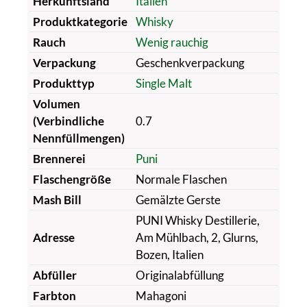
Herkunftsland
Italien
Produktkategorie
Whisky
Rauch
Wenig rauchig
Verpackung
Geschenkverpackung
Produkttyp
Single Malt
Volumen
(Verbindliche
0.7
Nennfüllmengen)
Brennerei
Puni
Flaschengröße
Normale Flaschen
Mash Bill
Gemälzte Gerste
PUNI Whisky Destillerie,
Adresse
Am Mühlbach, 2, Glurns,
Bozen, Italien
Abfüller
Originalabfüllung
Farbton
Mahagoni