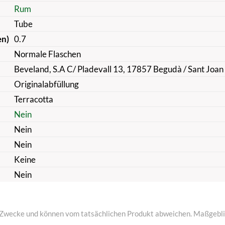
Rum
Tube
en)
0.7
Normale Flaschen
Beveland, S.A C/ Pladevall 13, 17857 Begudà / Sant Joan l
Originalabfüllung
Terracotta
Nein
Nein
Nein
Keine
Nein
ive Zwecke und können vom tatsächlichen Produkt abweichen. Maßgeblic