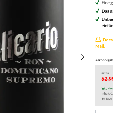
Eine
g
Das p
Unbes
einfän
Derze
Mail.
Alkoholgeh
Sonst
52,9
inkl. Mw
Inhalt:
0
30-Tage-