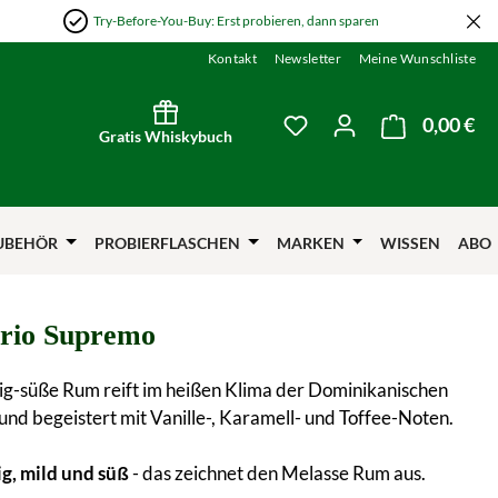
Try-Before-You-Buy: Erst probieren, dann sparen
Kontakt
Newsletter
Meine Wunschliste
0,00 €
Wa
Du hast 0 Produkte auf
Gratis Whiskybuch
UBEHÖR
PROBIERFLASCHEN
MARKEN
WISSEN
ABO
ario Supremo
ig-süße Rum reift im heißen Klima der Dominikanischen
und begeistert mit Vanille-, Karamell- und Toffee-Noten.
ig, mild und süß
- das zeichnet den Melasse Rum aus.