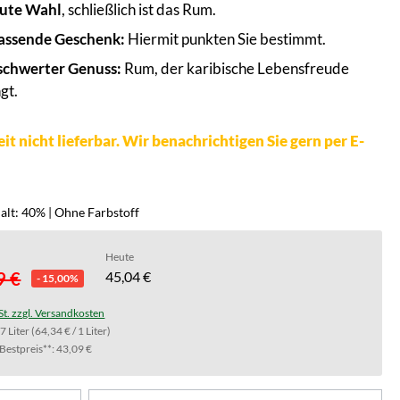
ute Wahl
, schließlich ist das Rum.
assende Geschenk:
Hiermit punkten Sie bestimmt.
chwerter Genuss:
Rum, der karibische Lebensfreude
gt.
it nicht lieferbar. Wir benachrichtigen Sie gern per E-
alt: 40% | Ohne Farbstoff
Heute
9 €
45,04 €
- 15,00%
St. zzgl. Versandkosten
.7 Liter
(64,34 € / 1 Liter)
Bestpreis**: 43,09 €