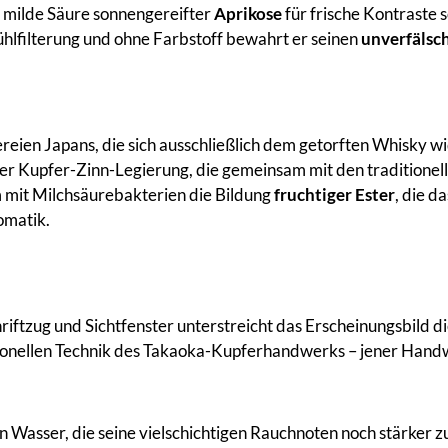
 milde Säure sonnengereifter
Aprikose
für frische Kontraste 
Kühlfilterung und ohne Farbstoff bewahrt er seinen
unverfälsc
eien Japans, die sich ausschließlich dem getorften Whisky wid
 Kupfer-Zinn-Legierung, die gemeinsam mit den traditionell
 mit Milchsäurebakterien die Bildung
fruchtiger Ester
, die d
omatik.
ftzug und Sichtfenster unterstreicht das Erscheinungsbild d
itionellen Technik des Takaoka-Kupferhandwerks – jener Han
 Wasser, die seine vielschichtigen Rauchnoten noch stärker zu