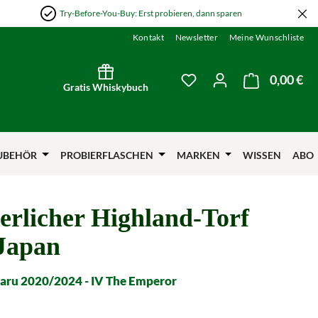
Try-Before-You-Buy: Erst probieren, dann sparen
Kontakt
Newsletter
Meine Wunschliste
0,00 €
Wa
Du hast 0 Produkte auf
Gratis Whiskybuch
UBEHÖR
PROBIERFLASCHEN
MARKEN
WISSEN
ABO
erlicher Highland-Torf
Japan
ru 2020/2024 - IV The Emperor