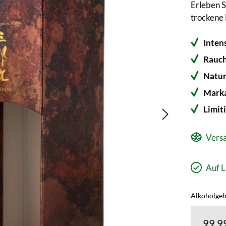
Erleben S
trockene 
Inten
Rauch
Natur
Marka
Limit
Versa
Auf L
Alkoholgeha
99,9