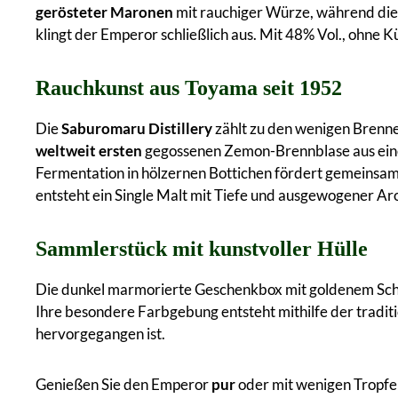
gerösteter Maronen
mit rauchiger Würze, während die
klingt der Emperor schließlich aus. Mit 48% Vol., ohne 
Rauchkunst aus Toyama seit 1952
Die
Saburomaru Distillery
zählt zu den wenigen Brenner
weltweit ersten
gegossenen Zemon-Brennblase aus einer
Fermentation in hölzernen Bottichen fördert gemeinsam
entsteht ein Single Malt mit Tiefe und ausgewogener Ar
Sammlerstück mit kunstvoller Hülle
Die dunkel marmorierte Geschenkbox mit goldenem Schri
Ihre besondere Farbgebung entsteht mithilfe der trad
hervorgegangen ist.
Genießen Sie den Emperor
pur
oder mit wenigen Tropfen