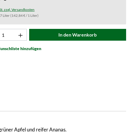
St. zzgl. Versandkosten
.7 Liter
(142,84 € / 1 Liter)
t Anzahl: Gib den gewünschten Wert ein od
In den Warenkorb
unschliste hinzufügen
grüner Apfel und reifer Ananas.