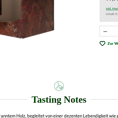
inkl. Mw
Inhalt:
0
Produk
Zur W
Tasting Notes
ranntem Holz, begleitet von einer dezenten Lebendigkeit wie 