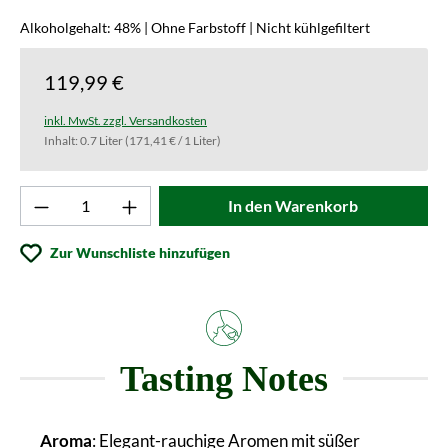
Alkoholgehalt: 48% | Ohne Farbstoff | Nicht kühlgefiltert
119,99 €
inkl. MwSt. zzgl. Versandkosten
Inhalt:
0.7 Liter
(171,41 € / 1 Liter)
Produkt Anzahl: Gib den gewünschten Wert ei
In den Warenkorb
Zur Wunschliste hinzufügen
Tasting Notes
Aroma
: Elegant-rauchige Aromen mit süßer