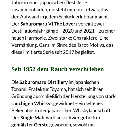
Jahre in einer japanischen Destillerie
zusammenfinden, entsteht mitunter etwas, das
den Aufwand in jedem Schluck erlebbar macht.
Der
Saburomaru VI The Lovers
vereint zwei
Destillationsjahrgänge – 2020 und 2021 – zu einer
neuen Harmonie. Zwei starke Charaktere. Eine
Vermählung. Ganz im Sinne des Tarot-Motivs, das
diese limitierte Serie seit 2017 begleitet.
Seit 1952 dem Rauch verschrieben
Die
Saburomaru Distillery
im japanischen
Tonami, Präfektur Toyama, hat sich seit ihrer
Gründung ausschließlich der Herstellung von
stark
rauchigen Whiskys
gewidmet – ein seltenes
Bekenntnis in der japanischen Whiskylandschaft.
Der
Single Malt
wird aus
schwer getorfter
gemälzter Gerste
gewonnen, sowohl mit