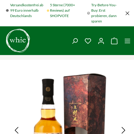
Versandkostenfrei ab
5 Sterne (7000+
Try-Before-You-
Zum Hauptinhalt springen
99 Euro innerhalb
Reviews) auf
Buy: Erst
Deutschlands
SHOPVOTE
probieren, dann
sparen
Du hast 0 Produkte
Warenko
Bildergalerie überspringen