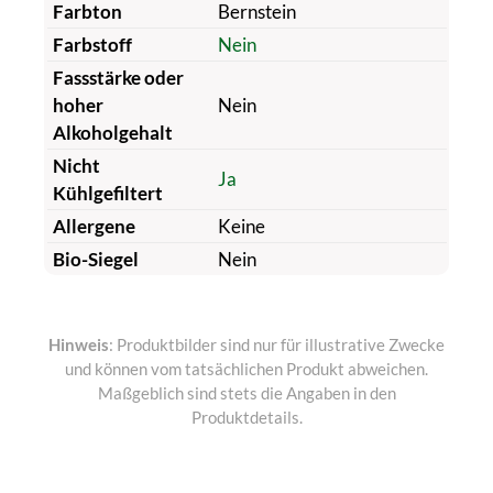
Farbton
Bernstein
Farbstoff
Nein
Fassstärke oder
hoher
Nein
Alkoholgehalt
Nicht
Ja
Kühlgefiltert
Allergene
Keine
Bio-Siegel
Nein
Hinweis
: Produktbilder sind nur für illustrative Zwecke
und können vom tatsächlichen Produkt abweichen.
Maßgeblich sind stets die Angaben in den
Produktdetails.