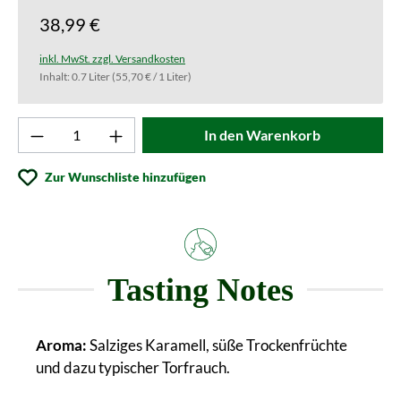
38,99 €
inkl. MwSt. zzgl. Versandkosten
Inhalt:
0.7 Liter
(55,70 € / 1 Liter)
Produkt Anzahl: Gib den gewünschten Wert ei
In den Warenkorb
Zur Wunschliste hinzufügen
Tasting Notes
Aroma:
Salziges Karamell, süße Trockenfrüchte
und dazu typischer Torfrauch.