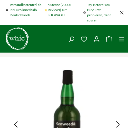
Versandkostenfrei ab
5 Sterne (7000+
Try-Before-You-
Zum Hauptinhalt springen
99 Euro innerhalb
Reviews) auf
Buy: Erst
Deutschlands
SHOPVOTE
probieren, dann
sparen
Du hast 0 Produkte
Warenko
Bildergalerie überspringen