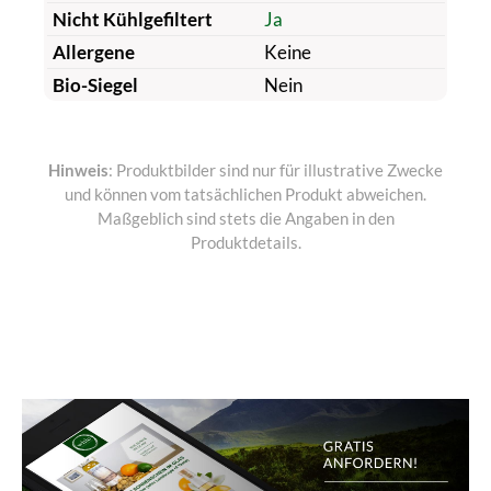
Nicht Kühlgefiltert
Ja
Allergene
Keine
Bio-Siegel
Nein
Hinweis
: Produktbilder sind nur für illustrative Zwecke
und können vom tatsächlichen Produkt abweichen.
Maßgeblich sind stets die Angaben in den
Produktdetails.