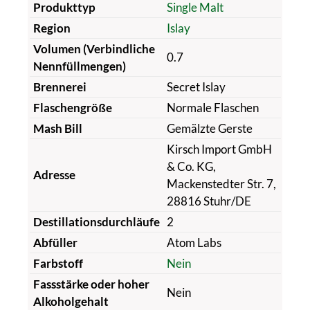
Produkttyp
Single Malt
Region
Islay
Volumen (Verbindliche
0.7
Nennfüllmengen)
Brennerei
Secret Islay
Flaschengröße
Normale Flaschen
Mash Bill
Gemälzte Gerste
Kirsch Import GmbH
& Co. KG,
Adresse
Mackenstedter Str. 7,
28816 Stuhr/DE
Destillationsdurchläufe
2
Abfüller
Atom Labs
Farbstoff
Nein
Fassstärke oder hoher
Nein
Alkoholgehalt