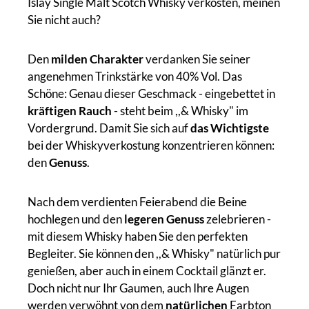
Islay Single Malt Scotch Whisky verkosten, meinen
Sie nicht auch?
Den
milden Charakter
verdanken Sie seiner
angenehmen Trinkstärke von 40% Vol. Das
Schöne: Genau dieser Geschmack - eingebettet in
kräftigen
Rauch
- steht beim ,,& Whisky" im
Vordergrund. Damit Sie sich auf
das Wichtigste
bei der Whiskyverkostung konzentrieren können:
den
Genuss
.
Nach dem verdienten Feierabend die Beine
hochlegen und den
legeren Genuss
zelebrieren -
mit diesem Whisky haben Sie den perfekten
Begleiter. Sie können den ,,& Whisky" natürlich pur
genießen, aber auch in einem Cocktail glänzt er.
Doch nicht nur Ihr Gaumen, auch Ihre Augen
werden verwöhnt von dem
natürlichen
Farbton