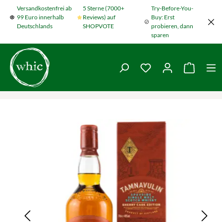
Versandkostenfrei ab
5 Sterne (7000+
Try-Before-You-
Zum Hauptinhalt springen
99 Euro innerhalb
Reviews) auf
Buy: Erst
Deutschlands
SHOPVOTE
probieren, dann
sparen
Du hast 0 Produkte
Warenko
Bildergalerie überspringen