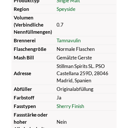
Produkttyp
Single Malt
Region
Speyside
Volumen
(Verbindliche
0.7
Nennfüllmengen)
Brennerei
Tamnavulin
Flaschengröße
Normale Flaschen
Mash Bill
Gemälzte Gerste
Stillman Spirits SL. PSO
Adresse
Castellana 259D, 28046
Madrid, Spanien
Abfüller
Originalabfüllung
Farbstoff
Ja
Fasstypen
Sherry Finish
Fassstärke oder
hoher
Nein