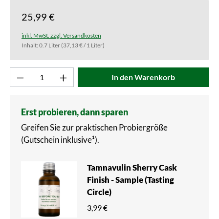
25,99 €
inkl. MwSt. zzgl. Versandkosten
Inhalt:
0.7 Liter
(37,13 € / 1 Liter)
Produkt Anzahl: Gib den gewünschten Wert ei
In den Warenkorb
Erst probieren, dann sparen
Greifen Sie zur praktischen Probiergröße
(Gutschein inklusive¹).
Tamnavulin Sherry Cask
Finish - Sample (Tasting
Circle)
3,99 €