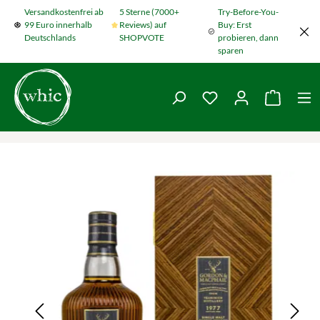
Versandkostenfrei ab
5 Sterne (7000+
Try-Before-You-
Zum Hauptinhalt springen
99 Euro innerhalb
Reviews) auf
Buy: Erst
Deutschlands
SHOPVOTE
probieren, dann
sparen
Du hast 0 Produkte
Warenko
Bildergalerie überspringen