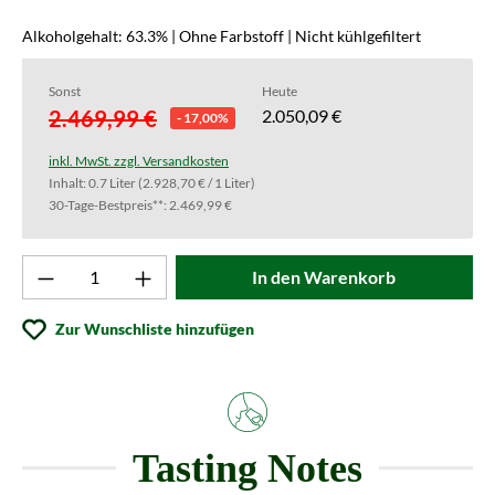
Alkoholgehalt: 63.3% | Ohne Farbstoff | Nicht kühlgefiltert
Sonst
Heute
2.469,99 €
2.050,09 €
- 17,00%
inkl. MwSt. zzgl. Versandkosten
Inhalt:
0.7 Liter
(2.928,70 € / 1 Liter)
30-Tage-Bestpreis**: 2.469,99 €
Produkt Anzahl: Gib den gewünschten Wert ei
In den Warenkorb
Zur Wunschliste hinzufügen
Tasting Notes