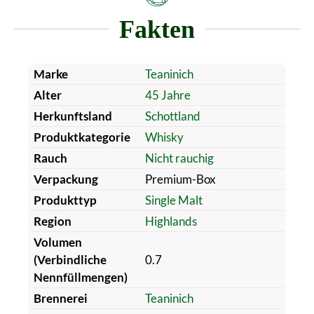
Fakten
Marke
Teaninich
Alter
45 Jahre
Herkunftsland
Schottland
Produktkategorie
Whisky
Rauch
Nicht rauchig
Verpackung
Premium-Box
Produkttyp
Single Malt
Region
Highlands
Volumen
(Verbindliche
0.7
Nennfüllmengen)
Brennerei
Teaninich