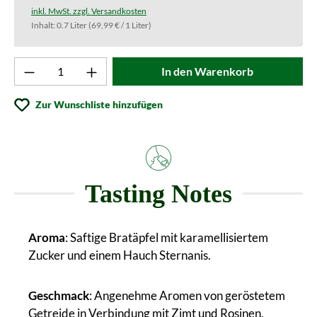
inkl. MwSt. zzgl. Versandkosten
Inhalt:
0.7 Liter
(69,99 € / 1 Liter)
Produkt Anzahl: Gib den gewünschten Wert ei
In den Warenkorb
Zur Wunschliste hinzufügen
Tasting Notes
Aroma
: Saftige Bratäpfel mit karamellisiertem
Zucker und einem Hauch Sternanis.
Geschmack
: Angenehme Aromen von geröstetem
Getreide in Verbindung mit Zimt und Rosinen.