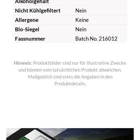
Alkoholgehalt
Nicht Kühlgefiltert
Nein
Allergene
Keine
Bio-Siegel
Nein
Fassnummer
Batch No. 216012
Hinweis
: Produktbilder sind nur für illustrative Zwecke
und können vom tatsächlichen Produkt abweichen.
Maßgeblich sind stets die Angaben in den
Produktdetails.