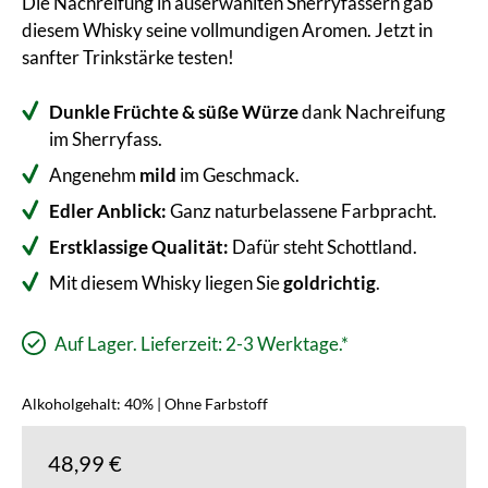
Die Nachreifung in auserwählten Sherryfässern gab
diesem Whisky seine vollmundigen Aromen. Jetzt in
sanfter Trinkstärke testen!
Dunkle Früchte & süße Würze
dank Nachreifung
im Sherryfass.
Angenehm
mild
im Geschmack.
Edler Anblick:
Ganz naturbelassene Farbpracht.
Erstklassige Qualität:
Dafür steht Schottland.
Mit diesem Whisky liegen Sie
goldrichtig
.
Auf Lager. Lieferzeit: 2-3 Werktage.*
Alkoholgehalt: 40% | Ohne Farbstoff
48,99 €