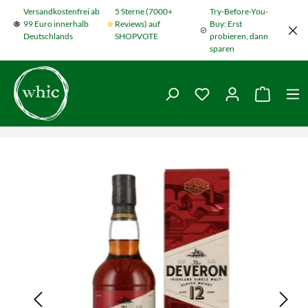
Versandkostenfrei ab
5 Sterne (7000+
Try-Before-You-
Zum Hauptinhalt springen
99 Euro innerhalb
Reviews) auf
Buy: Erst
Deutschlands
SHOPVOTE
probieren, dann
sparen
Du hast 0 Produkte
Warenko
Bildergalerie überspringen