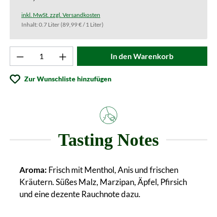
inkl. MwSt. zzgl. Versandkosten
Inhalt:
0.7 Liter
(89,99 € / 1 Liter)
Produkt Anzahl: Gib den gewünschten Wert ei
In den Warenkorb
Zur Wunschliste hinzufügen
Tasting Notes
Aroma:
Frisch mit Menthol, Anis und frischen
Kräutern. Süßes Malz, Marzipan, Äpfel, Pfirsich
und eine dezente Rauchnote dazu.