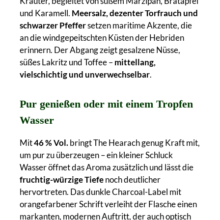
Kräuter, begleitet von süßem Marzipan, Bratapfel
und Karamell.
Meersalz, dezenter Torfrauch und
schwarzer Pfeffer
setzen maritime Akzente, die
an die windgepeitschten Küsten der Hebriden
erinnern. Der Abgang zeigt gesalzene Nüsse,
süßes Lakritz und Toffee –
mittellang,
vielschichtig und unverwechselbar
.
Pur genießen oder mit einem Tropfen
Wasser
Mit
46 % Vol.
bringt The Hearach genug Kraft mit,
um pur zu überzeugen – ein kleiner Schluck
Wasser öffnet das Aroma zusätzlich und lässt die
fruchtig-würzige Tiefe
noch deutlicher
hervortreten. Das dunkle Charcoal-Label mit
orangefarbener Schrift verleiht der Flasche einen
markanten, modernen Auftritt, der auch optisch