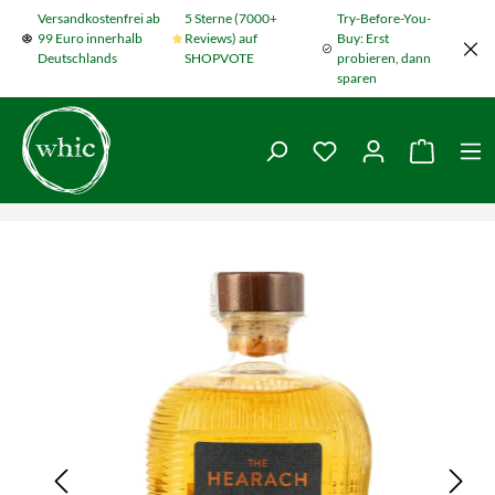
Versandkostenfrei ab
5 Sterne (7000+
Try-Before-You-
Zum Hauptinhalt springen
99 Euro innerhalb
Reviews) auf
Buy: Erst
Deutschlands
SHOPVOTE
probieren, dann
sparen
Du hast 0 Produkte
Warenko
Bildergalerie überspringen