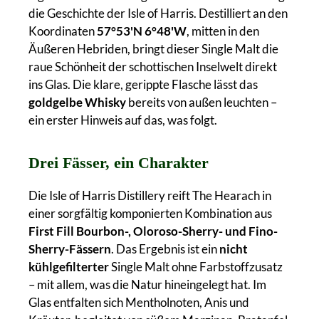
die Geschichte der Isle of Harris. Destilliert an den
Koordinaten
57°53'N 6°48'W
, mitten in den
Äußeren Hebriden, bringt dieser Single Malt die
raue Schönheit der schottischen Inselwelt direkt
ins Glas. Die klare, gerippte Flasche lässt das
goldgelbe Whisky
bereits von außen leuchten –
ein erster Hinweis auf das, was folgt.
Drei Fässer, ein Charakter
Die Isle of Harris Distillery reift The Hearach in
einer sorgfältig komponierten Kombination aus
First Fill Bourbon-, Oloroso-Sherry- und Fino-
Sherry-Fässern
. Das Ergebnis ist ein
nicht
kühlgefilterter
Single Malt ohne Farbstoffzusatz
– mit allem, was die Natur hineingelegt hat. Im
Glas entfalten sich Mentholnoten, Anis und