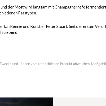
st und der Most wird langsam mit Champagnerhefe fermentie
rschiedenen Fasstypen.
an Rennie und Künstler Peter Stuart. Seit der ersten Veröffen
ufstrebend.
ive Zwecke und können vom tatsächlichen Produkt abweichen. Maßgeblic