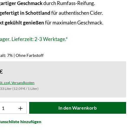
gartiger Geschmack
durch Rumfass-Reifung.
efertigt in Schottland
für authentischen Cider.
kt gekühlt genießen
für maximalen Geschmack.
ager. Lieferzeit: 2-3 Werktage.*
alt: 7% | Ohne Farbstoff
 €
St. zzgl. Versandkosten
.33 Liter
(12,09 € / 1 Liter)
t Anzahl: Gib den gewünschten Wert ein od
In den Warenkorb
unschliste hinzufügen