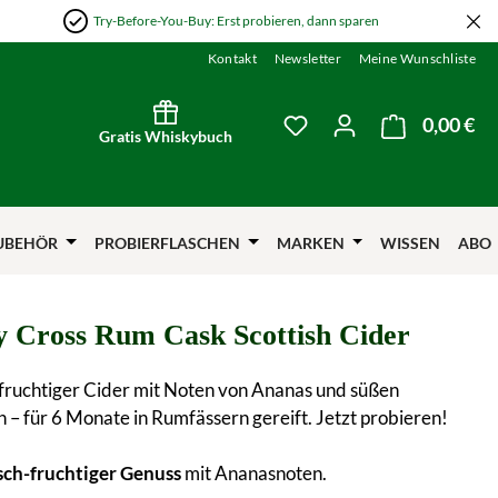
Try-Before-You-Buy: Erst probieren, dann sparen
Kontakt
Newsletter
Meine Wunschliste
0,00 €
Wa
Du hast 0 Produkte auf
Gratis Whiskybuch
UBEHÖR
PROBIERFLASCHEN
MARKEN
WISSEN
ABO
ly Cross Rum Cask Scottish Cider
fruchtiger Cider mit Noten von Ananas und süßen
– für 6 Monate in Rumfässern gereift. Jetzt probieren!
sch-fruchtiger Genuss
mit Ananasnoten.