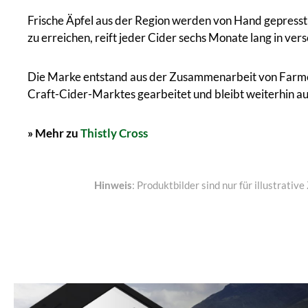
Frische Äpfel aus der Region werden von Hand gepres
zu erreichen, reift jeder Cider sechs Monate lang in ve
Die Marke entstand aus der Zusammenarbeit von Farmer I
Craft-Cider-Marktes gearbeitet und bleibt weiterhin a
» Mehr zu
Thistly Cross
Hinweis
: Produktbilder sind nur für illustrat