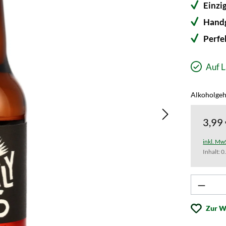
Einzi
Handg
Perfe
Auf L
Alkoholgeh
3,99
inkl. Mw
Inhalt:
0
Produk
Zur W