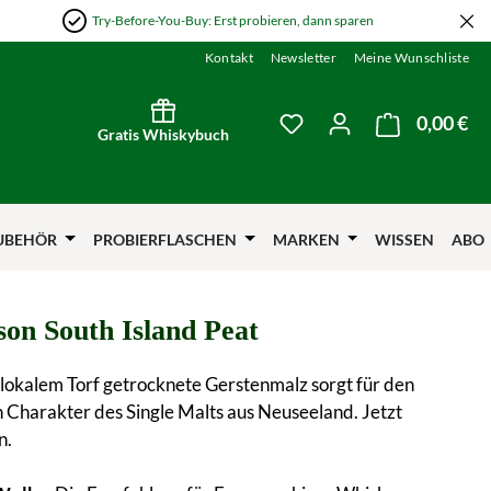
Try-Before-You-Buy: Erst probieren, dann sparen
Kontakt
Newsletter
Meine Wunschliste
0,00 €
Wa
Du hast 0 Produkte auf
Gratis Whiskybuch
UBEHÖR
PROBIERFLASCHEN
MARKEN
WISSEN
ABO
on South Island Peat
lokalem Torf getrocknete Gerstenmalz sorgt für den
 Charakter des Single Malts aus Neuseeland. Jetzt
n.