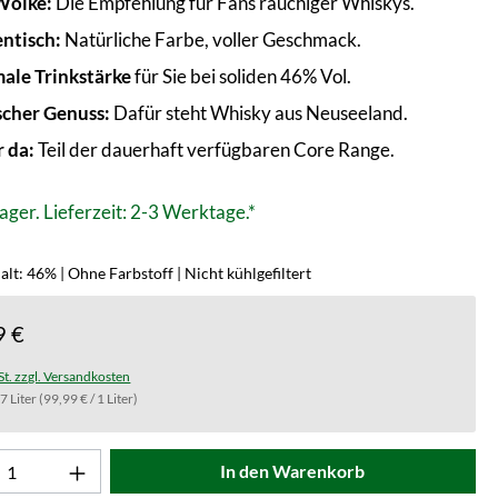
Wolke:
Die Empfehlung für Fans rauchiger Whiskys.
ntisch:
Natürliche Farbe, voller Geschmack.
ale Trinkstärke
für Sie bei soliden 46% Vol.
scher Genuss:
Dafür steht Whisky aus Neuseeland.
 da:
Teil der dauerhaft verfügbaren Core Range.
ager. Lieferzeit: 2-3 Werktage.*
lt: 46% | Ohne Farbstoff | Nicht kühlgefiltert
9 €
St. zzgl. Versandkosten
.7 Liter
(99,99 € / 1 Liter)
t Anzahl: Gib den gewünschten Wert ein od
In den Warenkorb