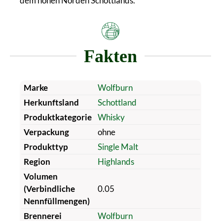
dem hohen Norden Schottlands.
Fakten
Marke
Wolfburn
Herkunftsland
Schottland
Produktkategorie
Whisky
Verpackung
ohne
Produkttyp
Single Malt
Region
Highlands
Volumen
(Verbindliche
0.05
Nennfüllmengen)
Brennerei
Wolfburn