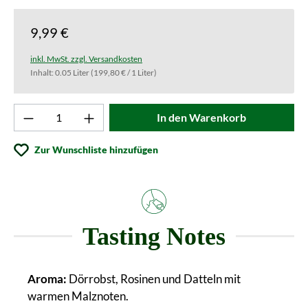
9,99 €
inkl. MwSt. zzgl. Versandkosten
Inhalt:
0.05 Liter
(199,80 € / 1 Liter)
Produkt Anzahl: Gib den gewünschten Wert ei
In den Warenkorb
Zur Wunschliste hinzufügen
Tasting Notes
Aroma:
Dörrobst, Rosinen und Datteln mit
warmen Malznoten.