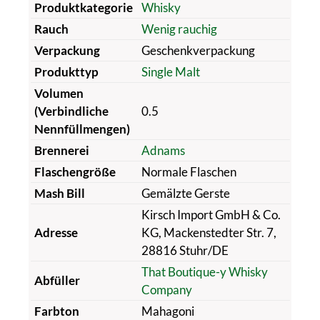
Produktkategorie
Whisky
Rauch
Wenig rauchig
Verpackung
Geschenkverpackung
Produkttyp
Single Malt
Volumen
(Verbindliche
0.5
Nennfüllmengen)
Brennerei
Adnams
Flaschengröße
Normale Flaschen
Mash Bill
Gemälzte Gerste
Kirsch Import GmbH & Co.
Adresse
KG, Mackenstedter Str. 7,
28816 Stuhr/DE
That Boutique-y Whisky
Abfüller
Company
Farbton
Mahagoni