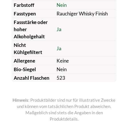
Farbstoff
Nein
Fasstypen
Rauchiger Whisky Finish
Fassstärke oder
hoher
Ja
Alkoholgehalt
Nicht
Ja
Kühlgefiltert
Allergene
Keine
Bio-Siegel
Nein
Anzahl Flaschen
523
Hinweis
: Produktbilder sind nur für illustrative Zwecke
und können vom tatsächlichen Produkt abweichen.
Maßgeblich sind stets die Angaben in den
Produktdetails.