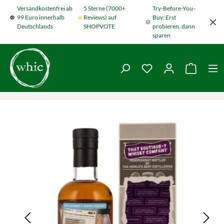
Versandkostenfrei ab
5 Sterne (7000+
Try-Before-You-
Zum Hauptinhalt springen
99 Euro innerhalb
Reviews) auf
Buy: Erst
Deutschlands
SHOPVOTE
probieren, dann
sparen
Du hast 0 Produkte
Warenko
Bildergalerie überspringen