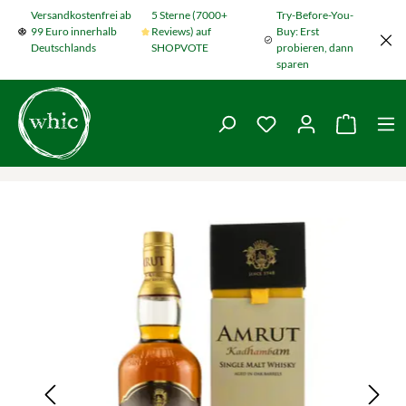
Versandkostenfrei ab
5 Sterne (7000+
Try-Before-You-
Zum Hauptinhalt springen
99 Euro innerhalb
Reviews) auf
Buy: Erst
Deutschlands
SHOPVOTE
probieren, dann
sparen
Du hast 0 Produkte
Warenko
Bildergalerie überspringen