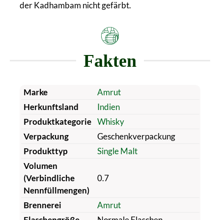
der Kadhambam nicht gefärbt.
Fakten
Marke
Amrut
Herkunftsland
Indien
Produktkategorie
Whisky
Verpackung
Geschenkverpackung
Produkttyp
Single Malt
Volumen
(Verbindliche
0.7
Nennfüllmengen)
Brennerei
Amrut
Flaschengröße
Normale Flaschen