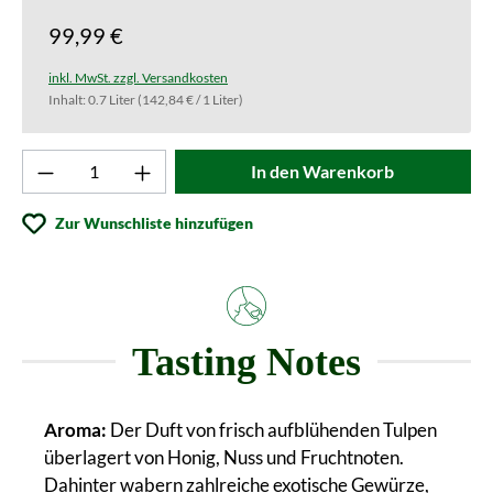
99,99 €
inkl. MwSt. zzgl. Versandkosten
Inhalt:
0.7 Liter
(142,84 € / 1 Liter)
Produkt Anzahl: Gib den gewünschten Wert ei
In den Warenkorb
Zur Wunschliste hinzufügen
Tasting Notes
Aroma:
Der Duft von frisch aufblühenden Tulpen
überlagert von Honig, Nuss und Fruchtnoten.
Dahinter wabern zahlreiche exotische Gewürze,