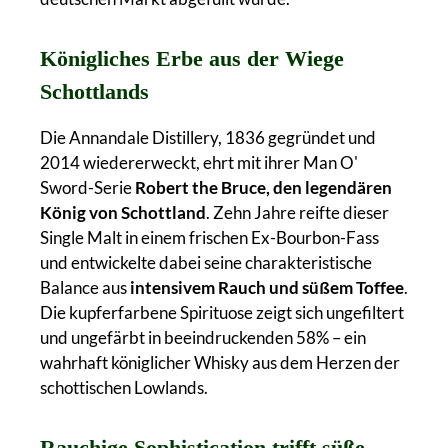
Königliches Erbe aus der Wiege
Schottlands
Die Annandale Distillery, 1836 gegründet und
2014 wiedererweckt, ehrt mit ihrer Man O'
Sword-Serie
Robert the Bruce, den legendären
König von Schottland
. Zehn Jahre reifte dieser
Single Malt in einem frischen Ex-Bourbon-Fass
und entwickelte dabei seine charakteristische
Balance aus
intensivem Rauch und süßem Toffee
.
Die kupferfarbene Spirituose zeigt sich ungefiltert
und ungefärbt in beeindruckenden 58% – ein
wahrhaft königlicher Whisky aus dem Herzen der
schottischen Lowlands.
Rauchige Sophistication trifft süße