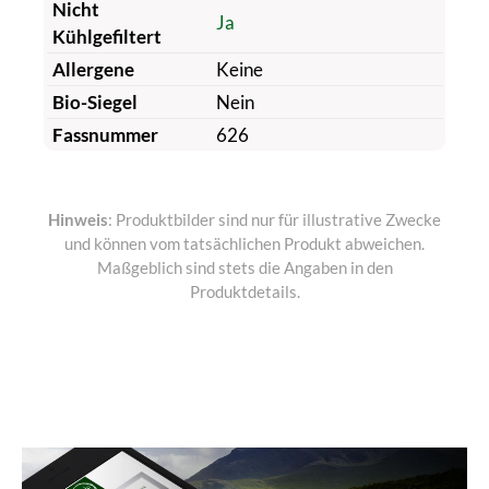
Nicht
Ja
Kühlgefiltert
Allergene
Keine
Bio-Siegel
Nein
Fassnummer
626
Hinweis
: Produktbilder sind nur für illustrative Zwecke
und können vom tatsächlichen Produkt abweichen.
Maßgeblich sind stets die Angaben in den
Produktdetails.