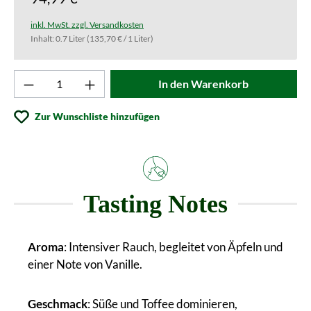
inkl. MwSt. zzgl. Versandkosten
Inhalt:
0.7 Liter
(135,70 € / 1 Liter)
Produkt Anzahl: Gib den gewünschten Wert ei
In den Warenkorb
Zur Wunschliste hinzufügen
Tasting Notes
Aroma
: Intensiver Rauch, begleitet von Äpfeln und
einer Note von Vanille.
Geschmack
: Süße und Toffee dominieren,