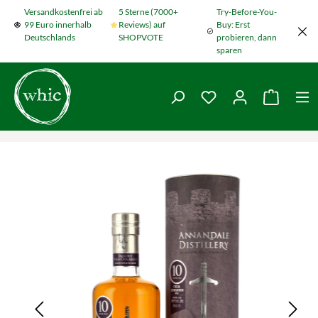
Versandkostenfrei ab
5 Sterne (7000+
Try-Before-You-
Zum Hauptinhalt springen
99 Euro innerhalb
Reviews) auf
Buy: Erst
Deutschlands
SHOPVOTE
probieren, dann
sparen
Du hast 0 Produkte
Warenko
Bildergalerie überspringen