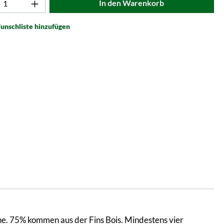
t Anzahl: Gib den gewünschten Wert ein od
In den Warenkorb
unschliste hinzufügen
ne. 75% kommen aus der Fins Bois. Mindestens vier