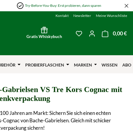
Try-Before-You-Buy: Erst probieren, dann sparen
Kontakt
Newsletter
Meine Wunschliste
0,00 €
Wa
Du hast 0 Produkte auf
Gratis Whiskybuch
UBEHÖR
PROBIERFLASCHEN
MARKEN
WISSEN
ABO
-Gabrielsen VS Tre Kors Cognac mit
enkverpackung
 100 Jahren am Markt: Sichern Sie sich einen echten
s-Cognac von Bache-Gabrielsen. Gleich mit schicker
verpackung sichern!