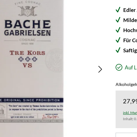
Edler
Milde
Hochw
Für C
Safti
Auf L
Alkoholgeh
27,9
inkl. Mw
Inhalt:
0