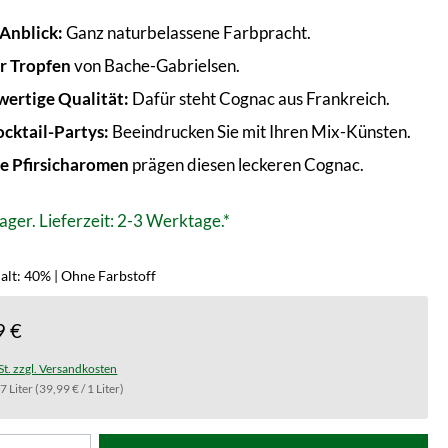
 Anblick:
Ganz naturbelassene Farbpracht.
r Tropfen
von Bache-Gabrielsen.
ertige Qualität:
Dafür steht Cognac aus Frankreich.
ocktail-Partys:
Beeindrucken Sie mit Ihren Mix-Künsten.
ge Pfirsicharomen
prägen diesen leckeren Cognac.
ager. Lieferzeit: 2-3 Werktage.*
alt: 40% | Ohne Farbstoff
9 €
St. zzgl. Versandkosten
.7 Liter
(39,99 € / 1 Liter)