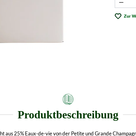
Produk
Zur W
Produktbeschreibung
teht aus 25% Eaux-de-vie von der Petite und Grande Champag