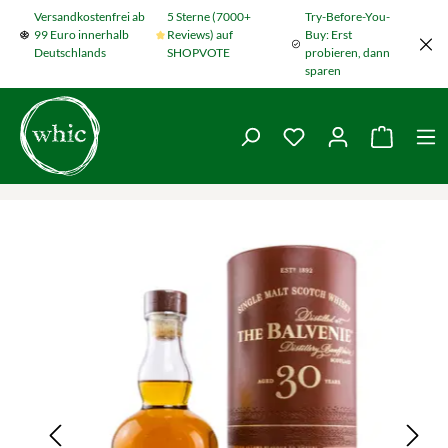
Versandkostenfrei ab
5 Sterne (7000+
Try-Before-You-
Zum Hauptinhalt springen
99 Euro innerhalb
Reviews) auf
Buy: Erst
Deutschlands
SHOPVOTE
probieren, dann
sparen
Du hast 0 Produkte
Warenko
Bildergalerie überspringen