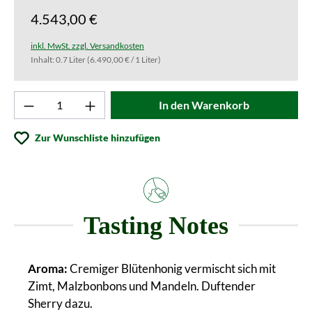
4.543,00 €
inkl. MwSt. zzgl. Versandkosten
Inhalt:
0.7 Liter
(6.490,00 € / 1 Liter)
Produkt Anzahl: Gib den gewünschten Wert ei
In den Warenkorb
Zur Wunschliste hinzufügen
Tasting Notes
Aroma:
Cremiger Blütenhonig vermischt sich mit
Zimt, Malzbonbons und Mandeln. Duftender
Sherry dazu.