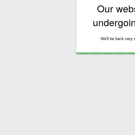
Our websi
undergoi
We'll be back very 