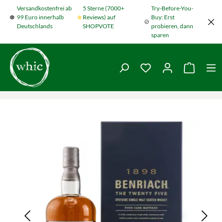
Versandkostenfrei ab
5 Sterne (7000+
Try-Before-You-
Zum Hauptinhalt springen
99 Euro innerhalb
Reviews) auf
Buy: Erst
Deutschlands
SHOPVOTE
probieren, dann
sparen
Du hast 0 Produkte
Warenko
Bildergalerie überspringen