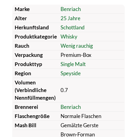
Marke
Benriach
Alter
25 Jahre
Herkunftsland
Schottland
Produktkategorie
Whisky
Rauch
Wenig rauchig
Verpackung
Premium-Box
Produkttyp
Single Malt
Region
Speyside
Volumen
(Verbindliche
0.7
Nennfüllmengen)
Brennerei
Benriach
Flaschengröße
Normale Flaschen
Mash Bill
Gemälzte Gerste
Brown-Forman