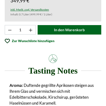
349,99 €
inkl. MwSt. zzgl. Versandkosten
Inhalt:
0.7 Liter
(499,99 € / 1 Liter)
Produkt Anzahl: Gib den gewünschten Wert ei
In den Warenkorb
Zur Wunschliste hinzufügen
Tasting Notes
Aroma:
Duftende gegrillte Aprikosen steigen aus
Ihrem Glas und vermischen sich mit
Edelbitterschokolade, Kirschsirup, gerösteten
Haselnüssen und Karamell.