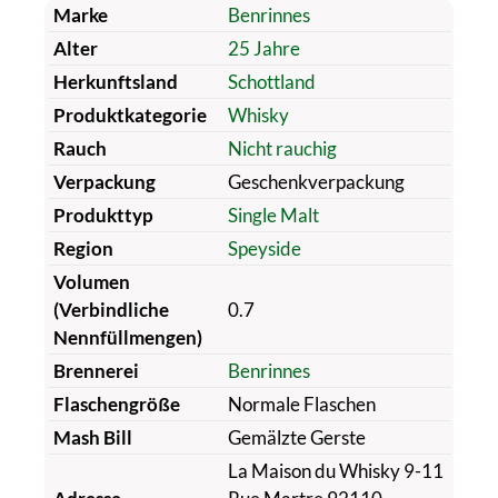
Marke
Benrinnes
Alter
25 Jahre
Herkunftsland
Schottland
Produktkategorie
Whisky
Rauch
Nicht rauchig
Verpackung
Geschenkverpackung
Produkttyp
Single Malt
Region
Speyside
Volumen
(Verbindliche
0.7
Nennfüllmengen)
Brennerei
Benrinnes
Flaschengröße
Normale Flaschen
Mash Bill
Gemälzte Gerste
La Maison du Whisky 9-11