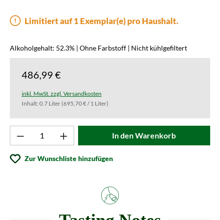
Limitiert auf 1 Exemplar(e) pro Haushalt.
Alkoholgehalt: 52.3% | Ohne Farbstoff | Nicht kühlgefiltert
486,99 €
inkl. MwSt. zzgl. Versandkosten
Inhalt:
0.7 Liter
(695,70 € / 1 Liter)
Produkt Anzahl: Gib den gewünschten Wert ei
In den Warenkorb
Zur Wunschliste hinzufügen