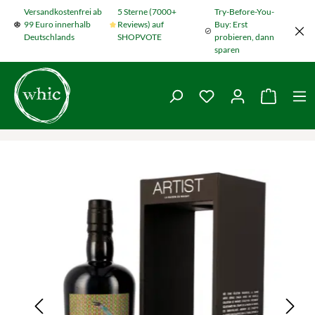
Versandkostenfrei ab
5 Sterne (7000+
Try-Before-You-
Zum Hauptinhalt springen
99 Euro innerhalb
Reviews) auf
Buy: Erst
Deutschlands
SHOPVOTE
probieren, dann
sparen
Du hast 0 Produkte
Warenko
Bildergalerie überspringen