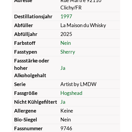
Adresse
Rue Martre 92110
Clichy/FR
Destillationsjahr
1997
Abfüller
La Maison du Whisky
Abfülljahr
2025
Farbstoff
Nein
Fasstypen
Sherry
Fassstärke oder
hoher
Ja
Alkoholgehalt
Serie
Artist by LMDW
Fassgröße
Hogshead
Nicht Kühlgefiltert
Ja
Allergene
Keine
Bio-Siegel
Nein
Fassnummer
9746