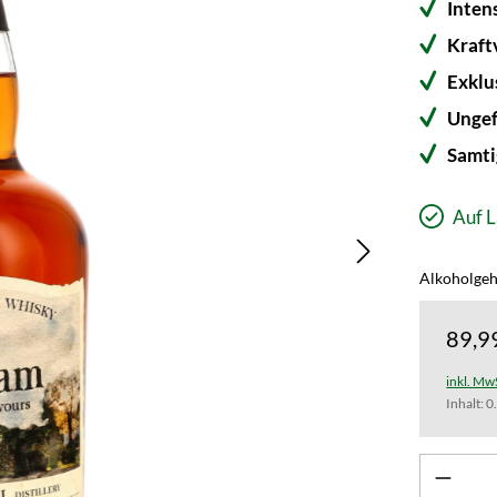
Inten
Kraft
Exklu
Ungef
Samti
Auf L
Alkoholgeha
89,9
inkl. Mw
Inhalt:
0
Produk