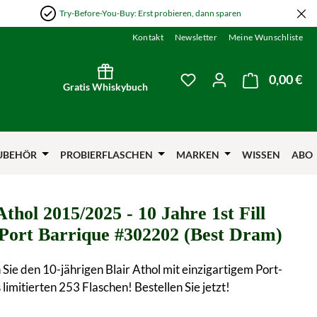
Try-Before-You-Buy: Erst probieren, dann sparen
Kontakt
Newsletter
Meine Wunschliste
0,00 €
Wa
Du hast 0 Produkte auf
Gratis Whiskybuch
UBEHÖR
PROBIERFLASCHEN
MARKEN
WISSEN
ABO
Athol 2015/2025 - 10 Jahre 1st Fill
Port Barrique #302202 (Best Dram)
Sie den 10-jährigen Blair Athol mit einzigartigem Port-
 limitierten 253 Flaschen! Bestellen Sie jetzt!