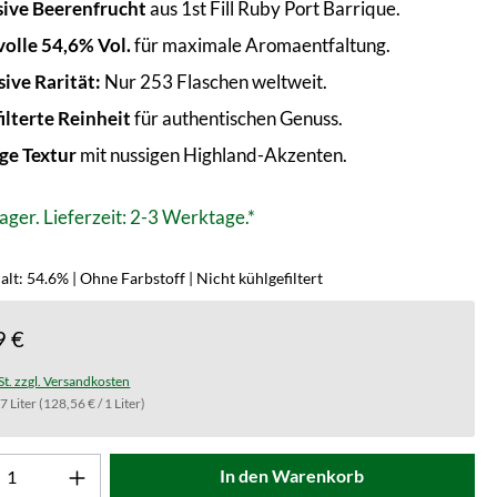
sive Beerenfrucht
aus 1st Fill Ruby Port Barrique.
volle 54,6% Vol.
für maximale Aromaentfaltung.
sive Rarität:
Nur 253 Flaschen weltweit.
ilterte Reinheit
für authentischen Genuss.
ge Textur
mit nussigen Highland-Akzenten.
ager. Lieferzeit: 2-3 Werktage.*
lt: 54.6% | Ohne Farbstoff | Nicht kühlgefiltert
9 €
St. zzgl. Versandkosten
.7 Liter
(128,56 € / 1 Liter)
t Anzahl: Gib den gewünschten Wert ein od
In den Warenkorb